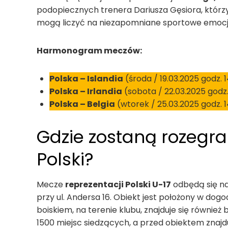
podopiecznych trenera Dariusza Gęsiora, którz
mogą liczyć na niezapomniane sportowe emocje
Harmonogram meczów:
Polska – Islandia
(środa / 19.03.2025 godz. 
Polska – Irlandia
(sobota / 22.03.2025 godz.
Polska – Belgia
(wtorek / 25.03.2025 godz. 1
Gdzie zostaną rozegra
Polski?
Mecze
reprezentacji Polski U-17
odbędą się na 
przy ul. Andersa 16. Obiekt jest położony w dog
boiskiem, na terenie klubu, znajduje się również
1500 miejsc siedzących, a przed obiektem znajd