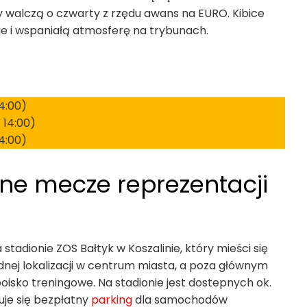
y walczą o czwarty z rzędu awans na EURO. Kibice
 i wspaniałą atmosferę na trybunach.
14:00)
 14:00)
4:00)
ne mecze reprezentacji
stadionie ZOS Bałtyk w Koszalinie, który mieści się
odnej lokalizacji w centrum miasta, a poza głównym
 boisko treningowe. Na stadionie jest dostepnych ok.
uje się bezpłatny
parking
dla samochodów