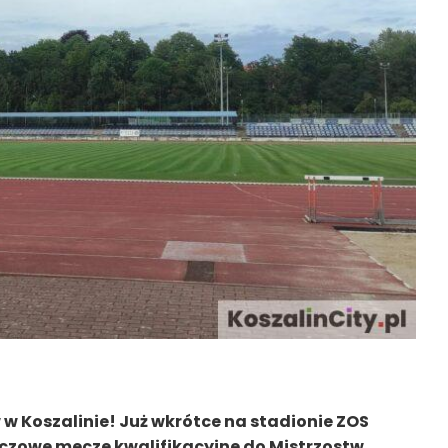
 w Koszalinie! Już wkrótce na stadionie ZOS
luczowe mecze kwalifikacyjne do Mistrzostw