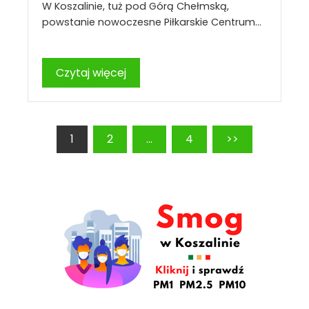
W Koszalinie, tuż pod Górą Chełmską,
powstanie nowoczesne Piłkarskie Centrum…
Czytaj więcej
Stronicowanie
1
2
…
4
>>
wpisów