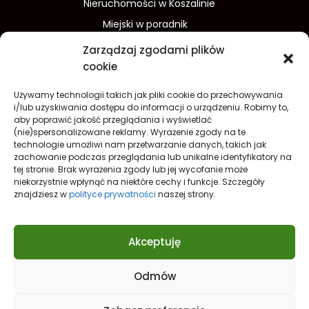
Nieruchomości w Koszalinie
Miejski w poradnik
Wydarzenia w Koszalinie
Zarządzaj zgodami plików
Sport w Koszalinie
cookie
Edukacja w Koszalinie
Używamy technologii takich jak pliki cookie do przechowywania
Finanse i inwestycje
Dom i ogród
i/lub uzyskiwania dostępu do informacji o urządzeniu. Robimy to,
aby poprawić jakość przeglądania i wyświetlać
Turystyka
Lifestyle
O nas
(nie)spersonalizowane reklamy. Wyrażenie zgody na te
technologie umożliwi nam przetwarzanie danych, takich jak
Redakcja
Reklama
Kontakt
zachowanie podczas przeglądania lub unikalne identyfikatory na
Prywatność
tej stronie. Brak wyrażenia zgody lub jej wycofanie może
niekorzystnie wpłynąć na niektóre cechy i funkcje. Szczegóły
Polityka prywatności Cookies (EU)
znajdziesz w
polityce prywatności
naszej strony.
Akceptuję
Odmów
Nowe spojrzenie na
Koszalin