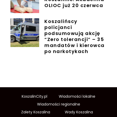
OLIOC już 20 czerwca
Koszalińscy
policjanci
podsumowują akcję
“Zero tolerancji” – 35
mandatów i kierowca
po narkotykach
KoszalinCity.pl
Wiadomości lokalne
Wiadomości regionalne
Zalety Koszalina
Wady Koszalina