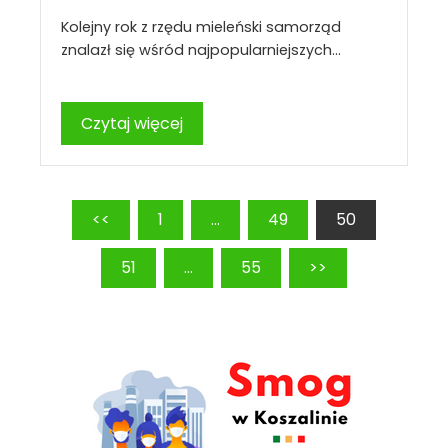
Kolejny rok z rzędu mieleński samorząd
znalazł się wśród najpopularniejszych…
Czytaj więcej
Stronicowanie
<<
1
…
49
50
wpisów
51
…
55
>>