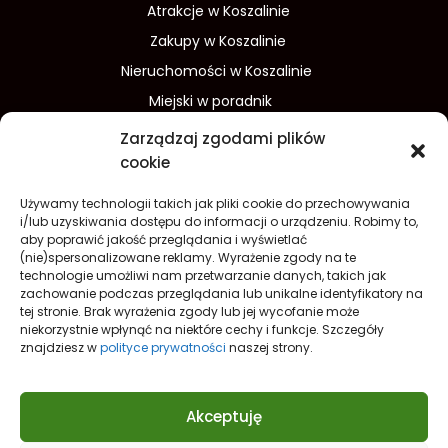
Atrakcje w Koszalinie
Zakupy w Koszalinie
Nieruchomości w Koszalinie
Miejski w poradnik
Wydarzenia w Koszalinie
Zarządzaj zgodami plików
Sport w Koszalinie
cookie
Edukacja w Koszalinie
Używamy technologii takich jak pliki cookie do przechowywania
Finanse i inwestycje
Dom i ogród
i/lub uzyskiwania dostępu do informacji o urządzeniu. Robimy to,
aby poprawić jakość przeglądania i wyświetlać
Turystyka
Lifestyle
O nas
(nie)spersonalizowane reklamy. Wyrażenie zgody na te
technologie umożliwi nam przetwarzanie danych, takich jak
Redakcja
Reklama
Kontakt
zachowanie podczas przeglądania lub unikalne identyfikatory na
Prywatność
tej stronie. Brak wyrażenia zgody lub jej wycofanie może
niekorzystnie wpłynąć na niektóre cechy i funkcje. Szczegóły
Polityka prywatności Cookies (EU)
znajdziesz w
polityce prywatności
naszej strony.
Akceptuję