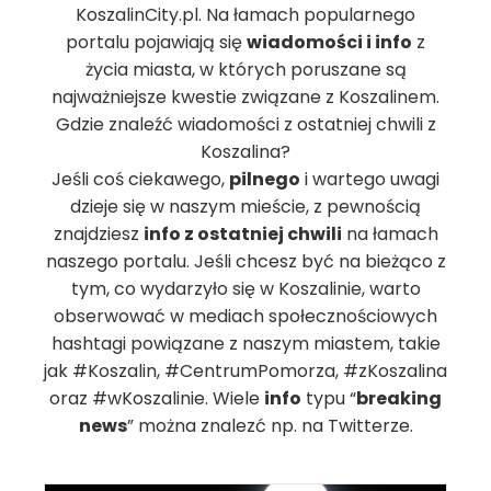
KoszalinCity.pl. Na łamach popularnego
portalu pojawiają się
wiadomości i info
z
życia miasta, w których poruszane są
najważniejsze kwestie związane z Koszalinem.
Gdzie znaleźć wiadomości z ostatniej chwili z
Koszalina?
Jeśli coś ciekawego,
pilnego
i wartego uwagi
dzieje się w naszym mieście, z pewnością
znajdziesz
info z ostatniej chwili
na łamach
naszego portalu. Jeśli chcesz być na bieżąco z
tym, co wydarzyło się w Koszalinie, warto
obserwować w mediach społecznościowych
hashtagi powiązane z naszym miastem, takie
jak #Koszalin, #CentrumPomorza, #zKoszalina
oraz #wKoszalinie. Wiele
info
typu “
breaking
news
” można znalezć np. na Twitterze.