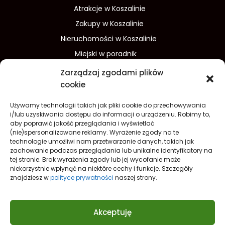
Atrakcje w Koszalinie
Zakupy w Koszalinie
Nieruchomości w Koszalinie
Miejski w poradnik
Wydarzenia w Koszalinie
Zarządzaj zgodami plików
Sport w Koszalinie
cookie
Edukacja w Koszalinie
Używamy technologii takich jak pliki cookie do przechowywania
Finanse i inwestycje
Dom i ogród
i/lub uzyskiwania dostępu do informacji o urządzeniu. Robimy to,
aby poprawić jakość przeglądania i wyświetlać
Turystyka
Lifestyle
O nas
(nie)spersonalizowane reklamy. Wyrażenie zgody na te
technologie umożliwi nam przetwarzanie danych, takich jak
Redakcja
Reklama
Kontakt
zachowanie podczas przeglądania lub unikalne identyfikatory na
Prywatność
tej stronie. Brak wyrażenia zgody lub jej wycofanie może
niekorzystnie wpłynąć na niektóre cechy i funkcje. Szczegóły
Polityka prywatności Cookies (EU)
znajdziesz w
polityce prywatności
naszej strony.
Akceptuję