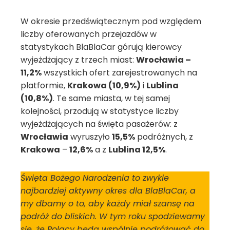
W okresie przedświątecznym pod względem
liczby oferowanych przejazdów w
statystykach BlaBlaCar górują kierowcy
wyjeżdżający z trzech miast:
Wrocławia –
11,2%
wszystkich ofert zarejestrowanych na
platformie,
Krakowa (10,9%)
i
Lublina
(10,8%)
. Te same miasta, w tej samej
kolejności, przodują w statystyce liczby
wyjeżdżających na święta pasażerów: z
Wrocławia
wyruszyło
15,5%
podróżnych, z
Krakowa
–
12,6%
a z
Lublina 12,5%
.
Święta Bożego Narodzenia to zwykle
najbardziej aktywny okres dla BlaBlaCar, a
my dbamy o to, aby każdy miał szansę na
podróż do bliskich. W tym roku spodziewamy
się, że Polacy będą wspólnie podróżować do