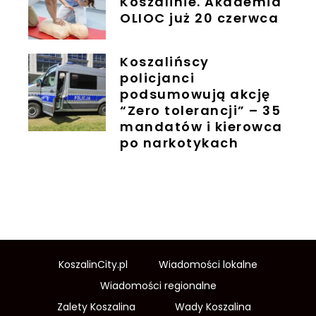
Koszalinie. Akademia
OLIOC już 20 czerwca
Koszalińscy
policjanci
podsumowują akcję
“Zero tolerancji” – 35
mandatów i kierowca
po narkotykach
KoszalinCity.pl
Wiadomości lokalne
Wiadomości regionalne
Zalety Koszalina
Wady Koszalina