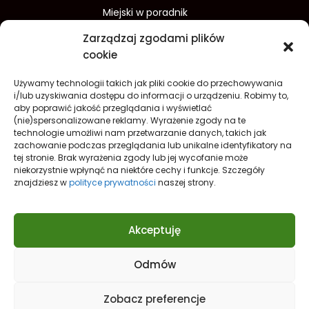
Miejski w poradnik
Wydarzenia w Koszalinie
Zarządzaj zgodami plików
Sport w Koszalinie
cookie
Edukacja w Koszalinie
Używamy technologii takich jak pliki cookie do przechowywania
Finanse i inwestycje
Dom i ogród
i/lub uzyskiwania dostępu do informacji o urządzeniu. Robimy to,
aby poprawić jakość przeglądania i wyświetlać
Turystyka
Lifestyle
O nas
(nie)spersonalizowane reklamy. Wyrażenie zgody na te
technologie umożliwi nam przetwarzanie danych, takich jak
Redakcja
Reklama
Kontakt
zachowanie podczas przeglądania lub unikalne identyfikatory na
Prywatność
tej stronie. Brak wyrażenia zgody lub jej wycofanie może
niekorzystnie wpłynąć na niektóre cechy i funkcje. Szczegóły
Polityka prywatności Cookies (EU)
znajdziesz w
polityce prywatności
naszej strony.
Akceptuję
Odmów
Nowe spojrzenie na
Koszalin
Zobacz preferencje
© 2021
KoszalinCity.pl
- Twój portal o Koszalinie