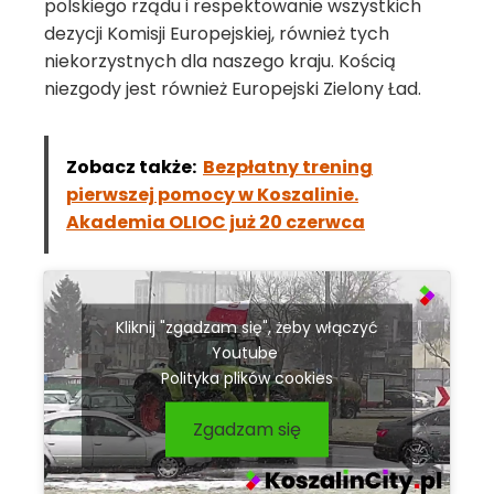
polskiego rządu i respektowanie wszystkich
dezycji Komisji Europejskiej, również tych
niekorzystnych dla naszego kraju. Kością
niezgody jest również Europejski Zielony Ład.
Zobacz także:
Bezpłatny trening
pierwszej pomocy w Koszalinie.
Akademia OLIOC już 20 czerwca
Kliknij "zgadzam się", żeby włączyć
Youtube
Polityka plików cookies
Zgadzam się