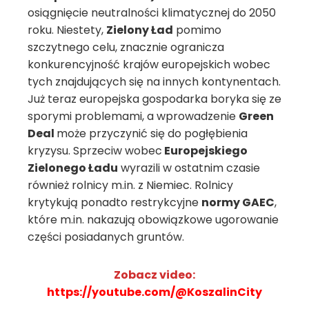
osiągnięcie neutralności klimatycznej do 2050
roku. Niestety,
Zielony Ład
pomimo
szczytnego celu, znacznie ogranicza
konkurencyjność krajów europejskich wobec
tych znajdujących się na innych kontynentach.
Już teraz europejska gospodarka boryka się ze
sporymi problemami, a wprowadzenie
Green
Deal
może przyczynić się do pogłębienia
kryzysu. Sprzeciw wobec
Europejskiego
Zielonego Ładu
wyrazili w ostatnim czasie
również rolnicy m.in. z Niemiec. Rolnicy
krytykują ponadto restrykcyjne
normy GAEC
,
które m.in. nakazują obowiązkowe ugorowanie
części posiadanych gruntów.
Zobacz video:
https://youtube.com/@KoszalinCity