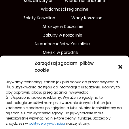
KoszalinCity.pl
Wiadomości lokalne
Wiadomości regionalne
Zalety Koszalina
Wady Koszalina
Atrakcje w Koszalinie
Zakupy w Koszalinie
Nieruchomości w Koszalinie
Miejski w poradnik
Wydarzenia w Koszalinie
Zarządzaj zgodami plików
Sport w Koszalinie
cookie
Edukacja w Koszalinie
Używamy technologii takich jak pliki cookie do przechowywania
Finanse i inwestycje
Dom i ogród
i/lub uzyskiwania dostępu do informacji o urządzeniu. Robimy to,
aby poprawić jakość przeglądania i wyświetlać
Turystyka
Lifestyle
O nas
(nie)spersonalizowane reklamy. Wyrażenie zgody na te
technologie umożliwi nam przetwarzanie danych, takich jak
Redakcja
Reklama
Kontakt
zachowanie podczas przeglądania lub unikalne identyfikatory na
Prywatność
tej stronie. Brak wyrażenia zgody lub jej wycofanie może
niekorzystnie wpłynąć na niektóre cechy i funkcje. Szczegóły
Polityka prywatności Cookies (EU)
znajdziesz w
polityce prywatności
naszej strony.