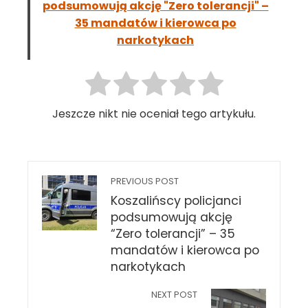
podsumowują akcję "Zero tolerancji" –
35 mandatów i kierowca po
narkotykach
Jeszcze nikt nie oceniał tego artykułu.
PREVIOUS POST
Koszalińscy policjanci
podsumowują akcję
“Zero tolerancji” – 35
mandatów i kierowca po
narkotykach
NEXT POST