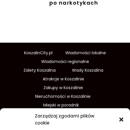
po narkotykach
KoszalinCity.pl
Wiadomości lokalne
Wiadomości regionalne
Zalety Koszalina
Wady Koszalina
Atrakcje w Koszalinie
Zakupy w Koszalinie
Nieruchomości w Koszalinie
Miejski w poradnik
Wydarzenia w Koszalinie
Zarządzaj zgodami plików
Sport w Koszalinie
cookie