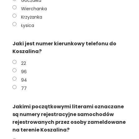
Goczałka
Wierchanka
Krzyżanka
Łysica
Jaki jest numer kierunkowy telefonu do
Koszalina?
22
96
94
77
Jakimi początkowymi literami oznaczane
są numery rejestracyjne samochodów
rejestrowanych przez osoby zameldowane
na terenie Koszalina?