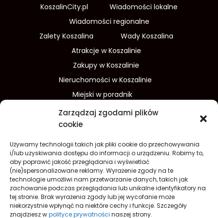
KoszalinCity.pl
Wiadomości lokalne
Wiadomości regionalne
Zalety Koszalina
Wady Koszalina
Atrakcje w Koszalinie
Zakupy w Koszalinie
Nieruchomości w Koszalinie
Miejski w poradnik
Wydarzenia w Koszalinie
Zarządzaj zgodami plików
Sport w Koszalinie
cookie
Edukacja w Koszalinie
Używamy technologii takich jak pliki cookie do przechowywania
Finanse i inwestycje
Dom i ogród
i/lub uzyskiwania dostępu do informacji o urządzeniu. Robimy to,
aby poprawić jakość przeglądania i wyświetlać
Turystyka
Lifestyle
O nas
(nie)spersonalizowane reklamy. Wyrażenie zgody na te
technologie umożliwi nam przetwarzanie danych, takich jak
Redakcja
Reklama
Kontakt
zachowanie podczas przeglądania lub unikalne identyfikatory na
Prywatność
tej stronie. Brak wyrażenia zgody lub jej wycofanie może
niekorzystnie wpłynąć na niektóre cechy i funkcje. Szczegóły
Polityka prywatności Cookies (EU)
znajdziesz w
polityce prywatności
naszej strony.