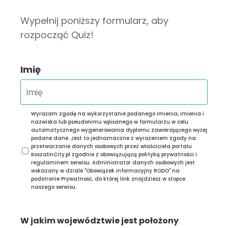
Wypełnij poniższy formularz, aby
rozpocząć Quiz!
Imię
Wyrażam zgodę na wykorzystanie podanego imienia, imienia i
nazwiska lub pseudonimu wpisanego w formularzu w celu
automatycznego wygenerowania dyplomu zawierającego wyżej
podane dane. Jest to jednoznaczne z wyrażeniem zgody na
przetwarzanie danych osobowych przez właściciela portalu
KoszalinCity.pl zgodnie z obowiązującą polityką prywatności i
regulaminem serwisu. Administrator danych osobowych jest
wskazany w dziale "Obowiązek informacyjny RODO" na
podstronie Prywatność, do której link znajdziesz w stopce
naszego serwisu.
W jakim województwie jest położony