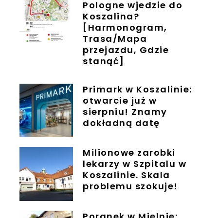
Pologne wjedzie do
Koszalina?
[Harmonogram,
Trasa/Mapa
przejazdu, Gdzie
stanąć]
Primark w Koszalinie:
otwarcie już w
sierpniu! Znamy
dokładną datę
Milionowe zarobki
lekarzy w Szpitalu w
Koszalinie. Skala
problemu szokuje!
Poranek w Mielnie: