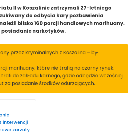
atu II w Koszalinie zatrzymali 27-letniego
oszukiwany do odbycia kary pozbawienia
naleźli blisko 160 porcji handlowych marihuany.
za posiadanie narkotyków.
many przez kryminalnych z Koszalina – był
rcji marihuany, które nie trafią na czarny rynek.
afi do zakładu karnego, gdzie odbędzie wcześniej
ut za posiadanie środków odurzających.
ania
 interwencji
nowe zarzuty