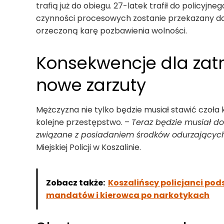
trafią już do obiegu. 27-latek trafił do policyj
czynności procesowych zostanie przekazany do j
orzeczoną karę pozbawienia wolności.
Konsekwencje dla zat
nowe zarzuty
Mężczyzna nie tylko będzie musiał stawić czoła 
kolejne przestępstwo. –
Teraz będzie musiał d
związane z posiadaniem środków odurzającyc
Miejskiej Policji w Koszalinie.
Zobacz także:
Koszalińscy policjanci pod
mandatów i kierowca po narkotykach