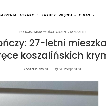
ARZENIA
ATRAKCJE
ZAKUPY
WIĘCEJ
O NAS
POLICJA
,
WIADOMOŚCI LOKALNE Z KOSZALINA
gończy: 27-letni mieszk
ręce koszalińskich kry
KoszalinCity.pl
26 maja 2026