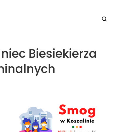
aniec Biesiekierza
minalnych