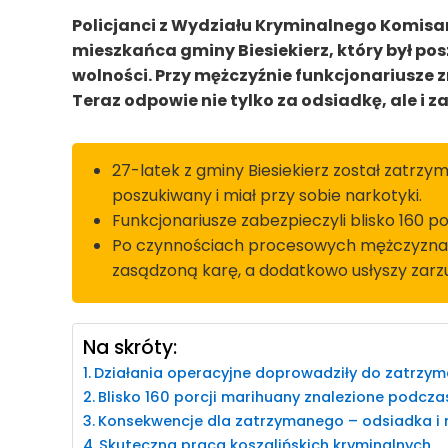
Policjanci z Wydziału Kryminalnego Komisari
mieszkańca gminy Biesiekierz, który był p
wolności. Przy mężczyźnie funkcjonariusze z
Teraz odpowie nie tylko za odsiadkę, ale i 
27-latek z gminy Biesiekierz został zatrzy
poszukiwany i miał przy sobie narkotyki.
Funkcjonariusze zabezpieczyli blisko 160 po
Po czynnościach procesowych mężczyzna tr
zasądzoną karę, a dodatkowo usłyszy zarz
Na skróty:
Działania operacyjne doprowadziły do zatrzym
Blisko 160 porcji marihuany znalezione podczas
Konsekwencje dla zatrzymanego – odsiadka i 
Skuteczna praca koszalińskich kryminalnych