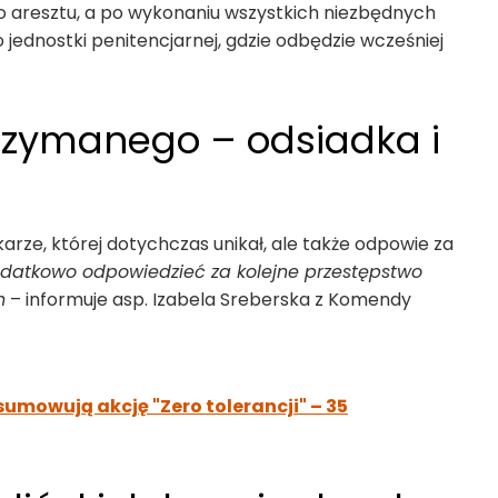
nego aresztu, a po wykonaniu wszystkich niezbędnych
ednostki penitencjarnej, gdzie odbędzie wcześniej
rzymanego – odsiadka i
karze, której dotychczas unikał, ale także odpowie za
odatkowo odpowiedzieć za kolejne przestępstwo
h
– informuje asp. Izabela Sreberska z Komendy
sumowują akcję "Zero tolerancji" – 35