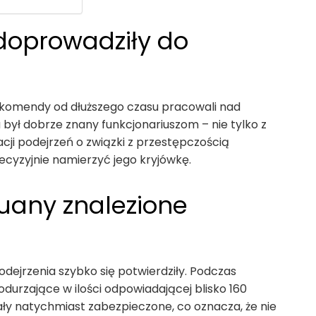
doprowadziły do
ej komendy od dłuższego czasu pracowali nad
był dobrze znany funkcjonariuszom – nie tylko z
cji podejrzeń o związki z przestępczością
ecyzyjnie namierzyć jego kryjówkę.
huany znalezione
odejrzenia szybko się potwierdziły. Podczas
durzające w ilości odpowiadającej blisko 160
y natychmiast zabezpieczone, co oznacza, że nie