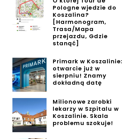
O której Tour de
Pologne wjedzie do
Koszalina?
[Harmonogram,
Trasa/Mapa
przejazdu, Gdzie
stanąć]
Primark w Koszalinie:
otwarcie już w
sierpniu! Znamy
dokładną datę
Milionowe zarobki
lekarzy w Szpitalu w
Koszalinie. Skala
problemu szokuje!