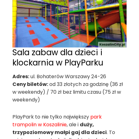
Sala zabaw dla dzieci i
klockarnia w PlayParku
Adres:
ul. Bohaterów Warszawy 24-26
Ceny biletów:
od 33 złotych za godzinę (36 zł
w weekendy) / 70 zł bez limitu czasu (75 zł w
weekendy)
PlayPark to nie tylko największy
park
trampolin w Koszalinie
, ale i
duży,
trzypoziomowy małpi gaj dla dzieci
. To