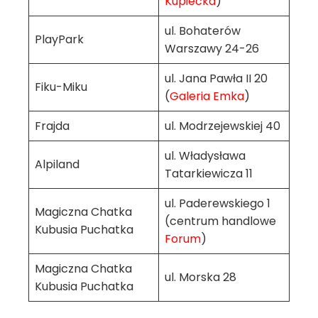
Kupiecka
)
ul. Bohaterów
PlayPark
Warszawy 24-26
ul. Jana Pawła II 20
Fiku-Miku
(
Galeria Emka
)
Frajda
ul. Modrzejewskiej 40
ul. Władysława
Alpiland
Tatarkiewicza 11
ul. Paderewskiego 1
Magiczna Chatka
(centrum handlowe
Kubusia Puchatka
Forum
)
Magiczna Chatka
ul. Morska 28
Kubusia Puchatka