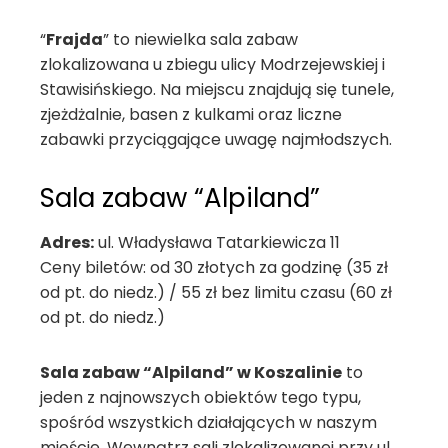
“
Frajda
” to niewielka sala zabaw
zlokalizowana u zbiegu ulicy Modrzejewskiej i
Stawisińskiego. Na miejscu znajdują się tunele,
zjeżdżalnie, basen z kulkami oraz liczne
zabawki przyciągające uwagę najmłodszych.
Sala zabaw “Alpiland”
Adres:
ul. Władysława Tatarkiewicza 11
Ceny biletów: od 30 złotych za godzinę (35 zł
od pt. do niedz.) / 55 zł bez limitu czasu (60 zł
od pt. do niedz.)
Sala zabaw “Alpiland” w Koszalinie
to
jeden z najnowszych obiektów tego typu,
spośród wszystkich działających w naszym
mieście. Wewnątrz sali zlokalizowanej przy ul.