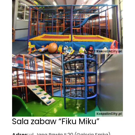
Sala zabaw “Fiku Miku”
Adres:
ul. Jana Pawła II 20 (Galeria Emka)