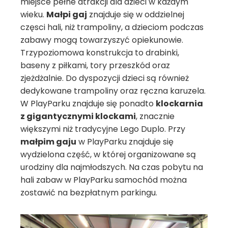
miejsce pełne atrakcji dla dzieci w każdym
wieku.
Małpi gaj
znajduje się w oddzielnej
częsci hali, niż trampoliny, a dzieciom podczas
zabawy mogą towarzyszyć opiekunowie.
Trzypoziomowa konstrukcja to drabinki,
baseny z piłkami, tory przeszkód oraz
zjeżdżalnie. Do dyspozycji dzieci są również
dedykowane trampoliny oraz ręczna karuzela.
W PlayParku znajduje się ponadto
klockarnia
z gigantycznymi klockami
, znacznie
większymi niż tradycyjne Lego Duplo. Przy
małpim gaju
w PlayParku znajduje się
wydzielona część, w której organizowane są
urodziny dla najmłodszych. Na czas pobytu na
hali zabaw w PlayParku samochód można
zostawić na bezpłatnym parkingu.