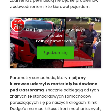
zdarzenia z pewnością nie będzie problemów
z udowodnieniem, kto kierował pojazdem.
Kliknij "zgadzam się", żeby włączyć
Youtube
Polityka plików cookies
Zgadzam się
Parametry samochodu, którym
pijany
kierowca uderzył w materiały budowlane
pod Castoramą
, znacznie odbiegają od tych
znanych ze standardowych samochodów
poruszających się po naszych drogach. Silnik
Dodge’a ma moc kilkuset koni mechanicznych,