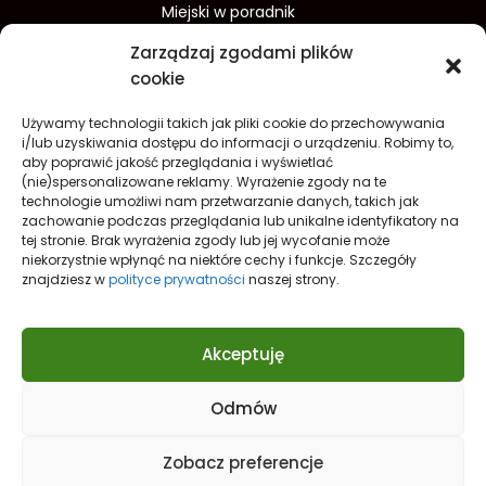
Miejski w poradnik
Wydarzenia w Koszalinie
Zarządzaj zgodami plików
Sport w Koszalinie
cookie
Edukacja w Koszalinie
Używamy technologii takich jak pliki cookie do przechowywania
Finanse i inwestycje
Dom i ogród
i/lub uzyskiwania dostępu do informacji o urządzeniu. Robimy to,
aby poprawić jakość przeglądania i wyświetlać
Turystyka
Lifestyle
O nas
(nie)spersonalizowane reklamy. Wyrażenie zgody na te
technologie umożliwi nam przetwarzanie danych, takich jak
Redakcja
Reklama
Kontakt
zachowanie podczas przeglądania lub unikalne identyfikatory na
Prywatność
tej stronie. Brak wyrażenia zgody lub jej wycofanie może
niekorzystnie wpłynąć na niektóre cechy i funkcje. Szczegóły
Polityka prywatności Cookies (EU)
znajdziesz w
polityce prywatności
naszej strony.
Akceptuję
Odmów
Nowe spojrzenie na
Koszalin
Zobacz preferencje
© 2021
KoszalinCity.pl
- Twój portal o Koszalinie