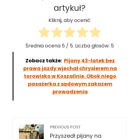
artykuł?
Kliknij, aby ocenić
Średnia ocena
5
/ 5. Liczba głosów:
5
Zobacz także:
Pijany 43-latek bez
prawa jazdy wjechał chryslerem na
torowisko w Koszalinie. Obok niego
pasażerka z sądowym zakazem
prowadzenia
PREVIOUS POST
Przyszedł pijany na