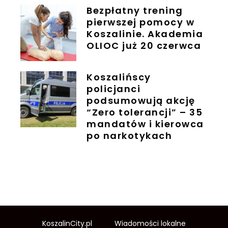
Bezpłatny trening
pierwszej pomocy w
Koszalinie. Akademia
OLIOC już 20 czerwca
Koszalińscy
policjanci
podsumowują akcję
“Zero tolerancji” – 35
mandatów i kierowca
po narkotykach
KoszalinCity.pl
Wiadomości lokalne