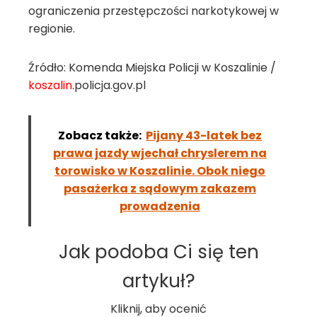
ograniczenia przestępczości narkotykowej w
regionie.
Źródło: Komenda Miejska Policji w Koszalinie /
koszalin
.policja.gov.pl
Zobacz także:
Pijany 43-latek bez
prawa jazdy wjechał chryslerem na
torowisko w Koszalinie. Obok niego
pasażerka z sądowym zakazem
prowadzenia
Jak podoba Ci się ten
artykuł?
Kliknij, aby ocenić