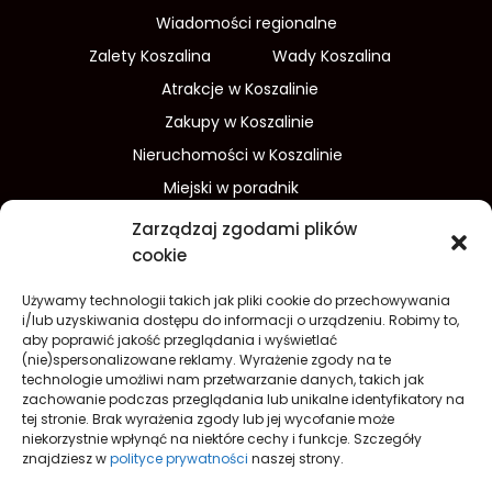
Wiadomości regionalne
Zalety Koszalina
Wady Koszalina
Atrakcje w Koszalinie
Zakupy w Koszalinie
Nieruchomości w Koszalinie
Miejski w poradnik
Wydarzenia w Koszalinie
Zarządzaj zgodami plików
Sport w Koszalinie
cookie
Edukacja w Koszalinie
Używamy technologii takich jak pliki cookie do przechowywania
Finanse i inwestycje
Dom i ogród
i/lub uzyskiwania dostępu do informacji o urządzeniu. Robimy to,
aby poprawić jakość przeglądania i wyświetlać
Turystyka
Lifestyle
O nas
(nie)spersonalizowane reklamy. Wyrażenie zgody na te
technologie umożliwi nam przetwarzanie danych, takich jak
Redakcja
Reklama
Kontakt
zachowanie podczas przeglądania lub unikalne identyfikatory na
Prywatność
tej stronie. Brak wyrażenia zgody lub jej wycofanie może
niekorzystnie wpłynąć na niektóre cechy i funkcje. Szczegóły
Polityka prywatności Cookies (EU)
znajdziesz w
polityce prywatności
naszej strony.