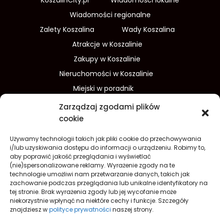
Wiadomości regionalne
Zalety Koszalina
Wady Koszalina
Atrakcje w Koszalinie
Zakupy w Koszalinie
Nieruchomości w Koszalinie
Miejski w poradnik
Wydarzenia w Koszalinie
Zarządzaj zgodami plików
Sport w Koszalinie
cookie
Edukacja w Koszalinie
Używamy technologii takich jak pliki cookie do przechowywania
Finanse i inwestycje
Dom i ogród
i/lub uzyskiwania dostępu do informacji o urządzeniu. Robimy to,
aby poprawić jakość przeglądania i wyświetlać
Turystyka
Lifestyle
O nas
(nie)spersonalizowane reklamy. Wyrażenie zgody na te
technologie umożliwi nam przetwarzanie danych, takich jak
Redakcja
Reklama
Kontakt
zachowanie podczas przeglądania lub unikalne identyfikatory na
Prywatność
tej stronie. Brak wyrażenia zgody lub jej wycofanie może
niekorzystnie wpłynąć na niektóre cechy i funkcje. Szczegóły
Polityka prywatności Cookies (EU)
znajdziesz w
polityce prywatności
naszej strony.