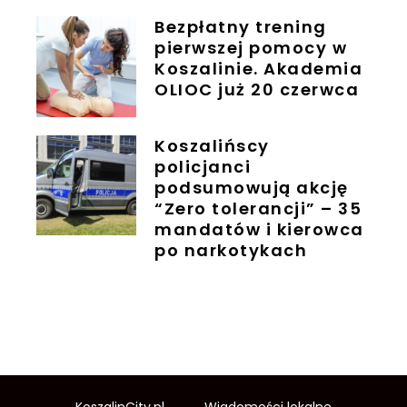
Bezpłatny trening
pierwszej pomocy w
Koszalinie. Akademia
OLIOC już 20 czerwca
Koszalińscy
policjanci
podsumowują akcję
“Zero tolerancji” – 35
mandatów i kierowca
po narkotykach
KoszalinCity.pl
Wiadomości lokalne