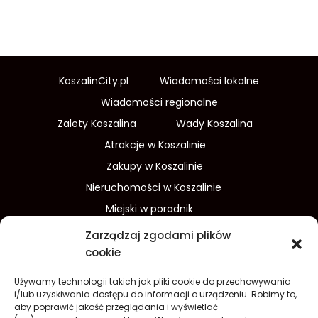
KoszalinCity.pl
Wiadomości lokalne
Wiadomości regionalne
Zalety Koszalina
Wady Koszalina
Atrakcje w Koszalinie
Zakupy w Koszalinie
Nieruchomości w Koszalinie
Miejski w poradnik
Wydarzenia w Koszalinie
Zarządzaj zgodami plików
Sport w Koszalinie
cookie
Edukacja w Koszalinie
Używamy technologii takich jak pliki cookie do przechowywania
Finanse i inwestycje
Dom i ogród
i/lub uzyskiwania dostępu do informacji o urządzeniu. Robimy to,
aby poprawić jakość przeglądania i wyświetlać
Turystyka
Lifestyle
O nas