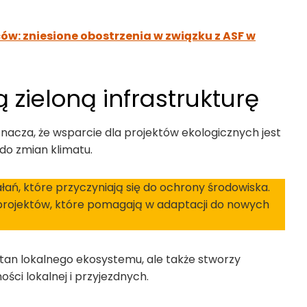
ów: zniesione obostrzenia w związku z ASF w
ą zieloną infrastrukturę
acza, że wsparcie dla projektów ekologicznych jest
do zmian klimatu.
ałań, które przyczyniają się do ochrony środowiska.
 projektów, które pomagają w adaptacji do nowych
 stan lokalnego ekosystemu, ale także stworzy
ści lokalnej i przyjezdnych.