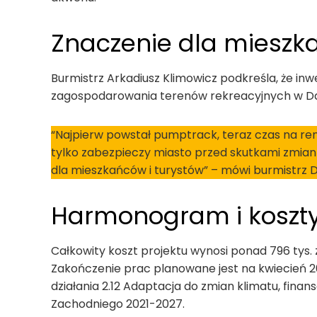
Znaczenie dla mieszka
Burmistrz Arkadiusz Klimowicz podkreśla, że inwe
zagospodarowania terenów rekreacyjnych w Da
“Najpierw powstał pumptrack, teraz czas na reno
tylko zabezpieczy miasto przed skutkami zmian
dla mieszkańców i turystów” – mówi burmistrz 
Harmonogram i koszt
Całkowity koszt projektu wynosi ponad 796 tys. 
Zakończenie prac planowane jest na kwiecień 2
działania 2.12 Adaptacja do zmian klimatu, fin
Zachodniego 2021-2027.