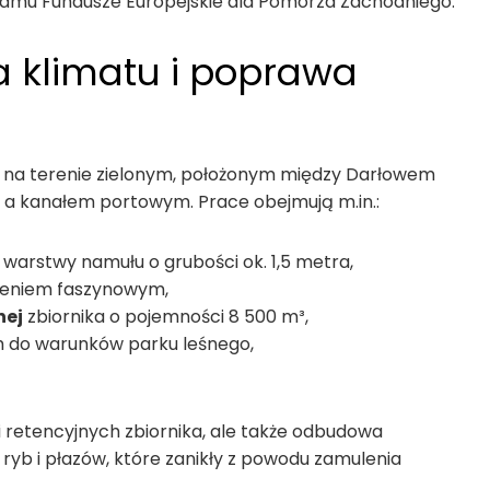
gramu Fundusze Europejskie dla Pomorza Zachodniego.
na klimatu i poprawa
o na terenie zielonym, położonym między Darłowem
a kanałem portowym. Prace obejmują m.in.:
 warstwy namułu o grubości ok. 1,5 metra,
ieniem faszynowym,
nej
zbiornika o pojemności 8 500 m³,
do warunków parku leśnego,
i retencyjnych zbiornika, ale także odbudowa
ryb i płazów, które zanikły z powodu zamulenia