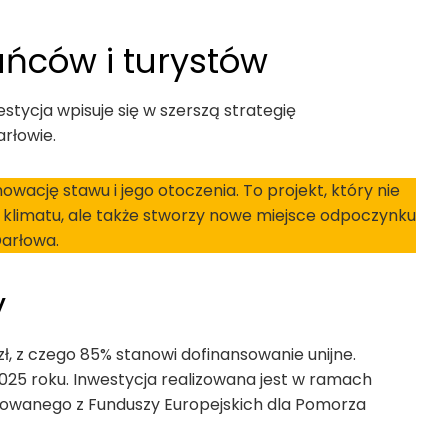
ńców i turystów
stycja wpisuje się w szerszą strategię
rłowie.
wację stawu i jego otoczenia. To projekt, który nie
 klimatu, ale także stworzy nowe miejsce odpoczynku
Darłowa.
y
zł, z czego 85% stanowi dofinansowanie unijne.
025 roku. Inwestycja realizowana jest w ramach
ansowanego z Funduszy Europejskich dla Pomorza