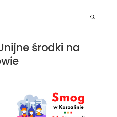
Unijne środki na
owie