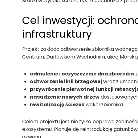
Środki w wysokości 676 tys. zł pochodzą z pro
Cel inwestycji: ochro
infrastruktury
Projekt zakłada odtworzenie zbiornika wodneg
Centrum, Darłówkiem Wschodnim, ulicą Morską 
odmulenie i oczyszczenie dna zbiornika
z
odtworzenie linii brzegowej
wraz z umocn
przywrócenie pierwotnej funkcji retencyj
nasadzenie nowych drzew
dostosowanych 
rewitalizację ścieżek
wokół zbiornika.
Celem projektu jest nie tylko poprawa zdolnośc
ekosystemu. Planuje się reintrodukcję gatunków 
akwenu.