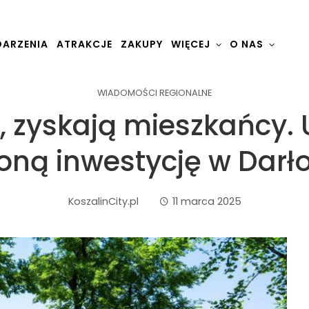
ARZENIA
ATRAKCJE
ZAKUPY
WIĘCEJ
O NAS
WIADOMOŚCI REGIONALNE
 zyskają mieszkańcy. 
loną inwestycję w Darł
KoszalinCity.pl
11 marca 2025