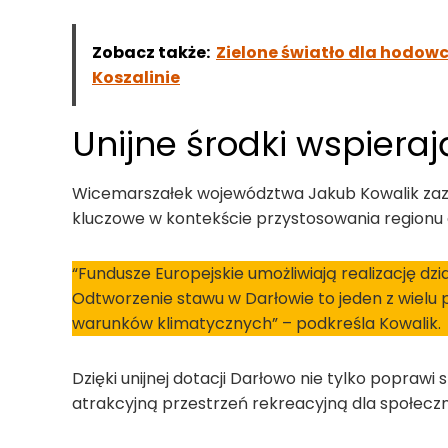
Zobacz także:
Zielone światło dla hodowc
Koszalinie
Unijne środki wspieraj
Wicemarszałek województwa Jakub Kowalik zazn
kluczowe w kontekście przystosowania regionu 
“Fundusze Europejskie umożliwiają realizację dzi
Odtworzenie stawu w Darłowie to jeden z wielu
warunków klimatycznych” – podkreśla Kowalik.
Dzięki unijnej dotacji Darłowo nie tylko poprawi
atrakcyjną przestrzeń rekreacyjną dla społeczno