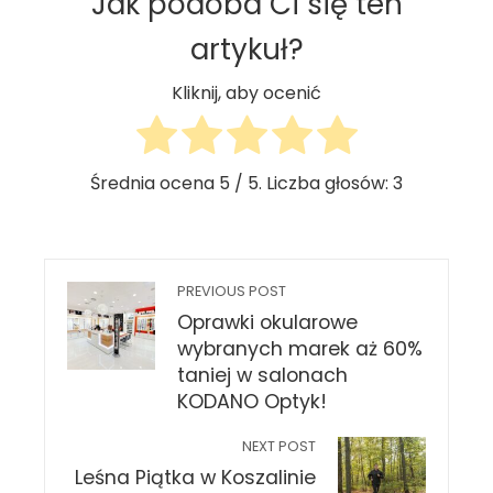
Jak podoba Ci się ten
artykuł?
Kliknij, aby ocenić
Średnia ocena
5
/ 5. Liczba głosów:
3
PREVIOUS POST
Oprawki okularowe
wybranych marek aż 60%
taniej w salonach
KODANO Optyk!
NEXT POST
Leśna Piątka w Koszalinie