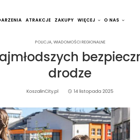
ARZENIA
ATRAKCJE
ZAKUPY
WIĘCEJ
O NAS
POLICJA
,
WIADOMOŚCI REGIONALNE
 najmłodszych bezpiec
drodze
KoszalinCity.pl
14 listopada 2025