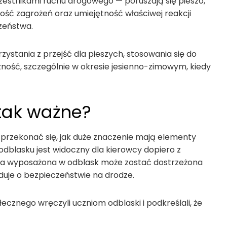
uczestnikami ruchu drogowego — poruszają się pieszo,
ść zagrożeń oraz umiejętność właściwej reakcji
zeństwa.
zystania z przejść dla pieszych, stosowania się do
czność, szczególnie w okresie jesienno-zimowym, kiedy
 tak ważne?
y przekonać się, jak duże znaczenie mają elementy
 odblasku jest widoczny dla kierowcy dopiero z
ba wyposażona w odblask może zostać dostrzeżona
duje o bezpieczeństwie na drodze.
cznego wręczyli uczniom odblaski i podkreślali, że