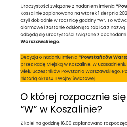
Uroczystości związane z nadaniem imienia
“Po
Koszalinie zaplanowano na wtorek 1 sierpnia 202
czyli dokładnie w rocznicę godziny “W”. To wów
alarmowe i zostanie odsłonięta tablica z nazwą
odbędą się uroczystości związane z obchodam
Warszawskiego
.
Decyzja o nadaniu imienia
“Powstańców Wars
przez Radę Miejską w Koszalinie. W uzasadnieni
wielu uczestników Powstania Warszawskiego. Pon
historią okresu II Wojny Światowej.
O której rozpocznie si
“W” w Koszalinie?
Z kolei na godzinę 18.00 zaplanowano rozpoczęc