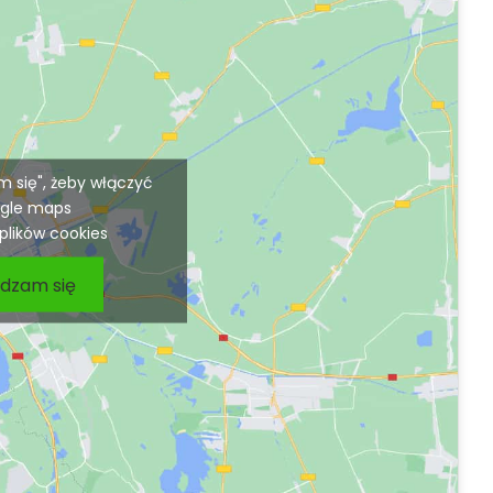
am się", żeby włączyć
gle maps
 plików cookies
dzam się