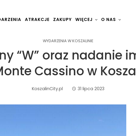
ARZENIA
ATRAKCJE
ZAKUPY
WIĘCEJ
O NAS
WYDARZENIA W KOSZALINIE
iny “W” oraz nadanie i
Monte Cassino w Kosza
KoszalinCity.pl
31 lipca 2023