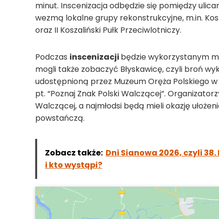
minut. Inscenizacja odbędzie się pomiędzy ulica
wezmą lokalne grupy rekonstrukcyjne, m.in. Kosz
oraz II Koszaliński Pułk Przeciwlotniczy.
Podczas
inscenizacji
będzie wykorzystanym m.
mogli także zobaczyć Błyskawicę, czyli broń 
udostępnioną przez Muzeum Oręża Polskiego w 
pt. “Poznaj Znak Polski Walczącej”. Organizator
Walczącej, a najmłodsi będą mieli okazję ułoż
powstańczą.
Zobacz także:
Dni Sianowa 2026, czyli 38. 
i kto wystąpi?