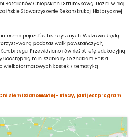
mi Batalionów Chłopskich i Strumykową. Udział w niej
alińskie Stowarzyszenie Rekonstrukcji Historycznej
in. osiem pojazdów historycznych. Widzowie będą
wykorzystywaną podczas walk powstańczych,
Kołobrzegu. Przewidziano również strefę edukacyjną
zy udostępnią m.in. szablony ze znakiem Polski
enia wielkoformatowych kostek z tematyką
Dni Ziemi Sianowskiej - kiedy, jaki jest program