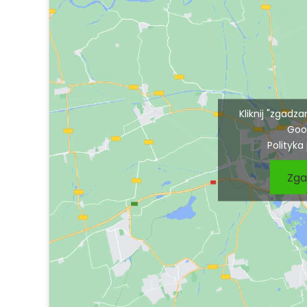
Kliknij "zgadz
Goo
Polityka
Zga