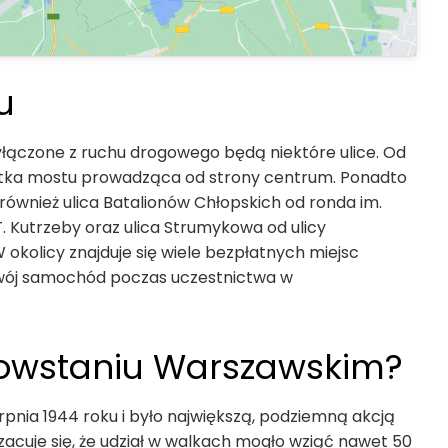
u
łączone z ruchu drogowego będą niektóre ulice. Od
 nitka mostu prowadząca od strony centrum. Ponadto
również ulica Batalionów Chłopskich od ronda im.
 T. Kutrzeby oraz ulica Strumykowa od ulicy
okolicy znajduje się wiele bezpłatnych miejsc
wój samochód poczas uczestnictwa w
Powstaniu Warszawskim?
rpnia 1944 roku i było największą, podziemną akcją
acuje się, że udział w walkach mogło wziąć nawet 50