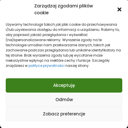
Wydarzenia w Koszalinie
Zarządzaj zgodami plików
Sport w Koszalinie
cookie
Edukacja w Koszalinie
Używamy technologii takich jak pliki cookie do przechowywania
Finanse i inwestycje
Dom i ogród
i/lub uzyskiwania dostępu do informacji o urządzeniu. Robimy to,
aby poprawić jakość przeglądania i wyświetlać
Turystyka
Lifestyle
O nas
(nie)spersonalizowane reklamy. Wyrażenie zgody na te
technologie umożliwi nam przetwarzanie danych, takich jak
Redakcja
Reklama
Kontakt
zachowanie podczas przeglądania lub unikalne identyfikatory na
Prywatność
tej stronie. Brak wyrażenia zgody lub jej wycofanie może
niekorzystnie wpłynąć na niektóre cechy i funkcje. Szczegóły
Polityka prywatności Cookies (EU)
znajdziesz w
polityce prywatności
naszej strony.
Akceptuję
Odmów
Nowe spojrzenie na
Koszalin
Zobacz preferencje
© 2021
KoszalinCity.pl
- Twój portal o Koszalinie