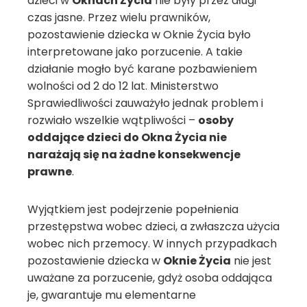
dzieci w
Oknach Życia
nie były przez długi
czas jasne. Przez wielu prawników,
pozostawienie dziecka w Oknie Życia było
interpretowane jako porzucenie. A takie
działanie mogło być karane pozbawieniem
wolności od 2 do 12 lat. Ministerstwo
Sprawiedliwości zauważyło jednak problem i
rozwiało wszelkie wątpliwości –
osoby
oddające dzieci do Okna Życia nie
narażają się na żadne konsekwencje
prawne
.
Wyjątkiem jest podejrzenie popełnienia
przestępstwa wobec dzieci, a zwłaszcza użycia
wobec nich przemocy. W innych przypadkach
pozostawienie dziecka w
Oknie Życia
nie jest
uważane za porzucenie, gdyż osoba oddająca
je, gwarantuje mu elementarne