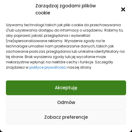
Zarządzaj zgodami plików
KoszalinCity.pl
Wiadomości lokalne
cookie
Wiadomości regionalne
Używamy technologii takich jak pliki cookie do przechowywania
Zalety Koszalina
Wady Koszalina
i/lub uzyskiwania dostępu do informacji o urządzeniu. Robimy to,
aby poprawić jakość przeglądania i wyświetlać
Atrakcje w Koszalinie
(nie)spersonalizowane reklamy. Wyrażenie zgody na te
technologie umożliwi nam przetwarzanie danych, takich jak
Zakupy w Koszalinie
zachowanie podczas przeglądania lub unikalne identyfikatory na
Nieruchomości w Koszalinie
tej stronie. Brak wyrażenia zgody lub jej wycofanie może
niekorzystnie wpłynąć na niektóre cechy i funkcje. Szczegóły
Miejski w poradnik
znajdziesz w
polityce prywatności
naszej strony.
Wydarzenia w Koszalinie
Sport w Koszalinie
Akceptuję
Edukacja w Koszalinie
Finanse i inwestycje
Dom i ogród
Odmów
Turystyka
Lifestyle
O nas
Zobacz preferencje
Redakcja
Reklama
Kontakt
Prywatność