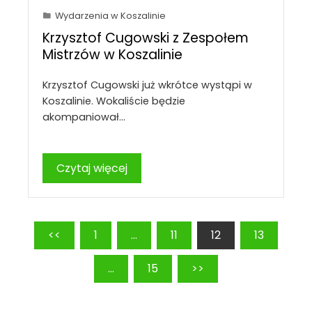
Wydarzenia w Koszalinie
Krzysztof Cugowski z Zespołem
Mistrzów w Koszalinie
Krzysztof Cugowski już wkrótce wystąpi w
Koszalinie. Wokaliście będzie
akompaniował…
Czytaj więcej
Stronicowanie
<<
1
…
11
12
13
wpisów
…
15
>>