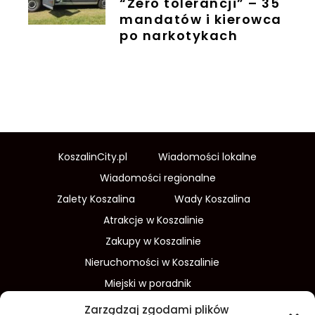
“Zero tolerancji” – 35
mandatów i kierowca
po narkotykach
KoszalinCity.pl
Wiadomości lokalne
Wiadomości regionalne
Zalety Koszalina
Wady Koszalina
Atrakcje w Koszalinie
Zakupy w Koszalinie
Nieruchomości w Koszalinie
Miejski w poradnik
Wydarzenia w Koszalinie
Zarządzaj zgodami plików