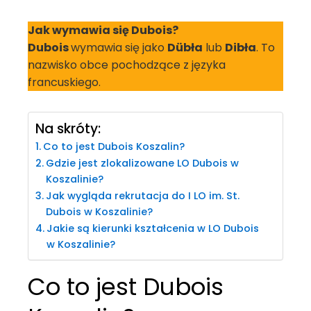
Jak wymawia się Dubois?
Dubois
wymawia się jako
Dübła
lub
Dibła
. To
nazwisko obce pochodzące z języka
francuskiego.
Na skróty:
Co to jest Dubois Koszalin?
Gdzie jest zlokalizowane LO Dubois w
Koszalinie?
Jak wygląda rekrutacja do I LO im. St.
Dubois w Koszalinie?
Jakie są kierunki kształcenia w LO Dubois
w Koszalinie?
Co to jest Dubois