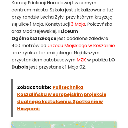
Komisji Edukacji Narodowej 1 w samym
centrum miasta. Szkoła jest zlokalizowana tuż
przy rondzie Lecha Żyły, przy którym krzyżują
się ulice 1 Maja, Konstytucji
3 Maja
, Połczyńska
oraz Modrzejewskiej.
I Liceum
Ogólnokształcące
jest oddalone zaledwie
400 metrów od
Urzędu Miejskiego w Koszalinie
oraz rynku staromiejskiego. Najbliższym
przystankiem autobusowym
MZK
w pobliżu
LO
Dubois
jest przystanek 1 Maja 02.
Zobacz także:
Politechnika
Koszalińska w europejskim projekcie
dualnego kształcenia. Spotkanie w
Hiszpanii