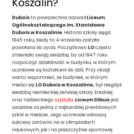
Koszalin?
Dubois
to powszechna nazwa
I Liceum
Ogólnokształcącego im. Stanisława
Dubois w Koszalinie
. Historia szkoły sięga
1945 roku, kiedy to 4 września została
powołana do życia. Początkowo
LO
często
zmieniało swoją siedzibę, by od 1947 roku
rozpocząć działalność w budynku, w którym
uczniowie są kształceni do dziś. Przy okazji
warto wspomnieć, że budynek, w którym
mieści się
LO Dubois w Koszalinie,
był niegdyś
siedzibą niemieckiej żeńskiej szkoły średniej
oraz radzieckiego
szpitala
.
Liceum Dibua
jest
uważane za jedną z najbardziej prestiżowych
szkół w mieście. Jego uczniowie
odnoszą
sukcesy zarówno na w olimpiadach
naukowych, jak i na płaszczyźnie sportowej.