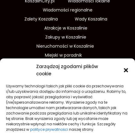
KoszalinCity.pl
Wiadomości lokalne
Wiadomości regionalne
Zalety Koszalina
Wady Koszalina
Atrakcje w Koszalinie
Zakupy w Koszalinie
Nieruchomości w Koszalinie
Miejski w poradnik
Wydarzenia w Koszalinie
Zarządzaj zgodami plików
Sport w Koszalinie
cookie
Edukacja w Koszalinie
Używamy technologii takich jak pliki cookie do przechowywania
Finanse i inwestycje
Dom i ogród
i/lub uzyskiwania dostępu do informacji o urządzeniu. Robimy to,
aby poprawić jakość przeglądania i wyświetlać
Turystyka
Lifestyle
O nas
(nie)spersonalizowane reklamy. Wyrażenie zgody na te
technologie umożliwi nam przetwarzanie danych, takich jak
Redakcja
Reklama
Kontakt
zachowanie podczas przeglądania lub unikalne identyfikatory na
Prywatność
tej stronie. Brak wyrażenia zgody lub jej wycofanie może
niekorzystnie wpłynąć na niektóre cechy i funkcje. Szczegóły
Polityka prywatności Cookies (EU)
znajdziesz w
polityce prywatności
naszej strony.