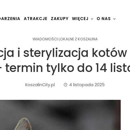
ARZENIA
ATRAKCJE
ZAKUPY
WIĘCEJ
O NAS
WIADOMOŚCI LOKALNE Z KOSZALINA
ja i sterylizacja kotó
– termin tylko do 14 li
KoszalinCity.pl
4 listopada 2025