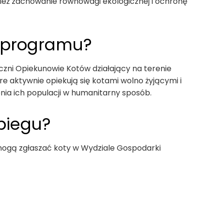
wnież zachowanie równowagi ekologicznej i ochronę
z programu?
zni Opiekunowie Kotów działający na terenie
re aktywnie opiekują się kotami wolno żyjącymi i
enia ich populacji w humanitarny sposób.
abiegu?
ogą zgłaszać koty w Wydziale Gospodarki