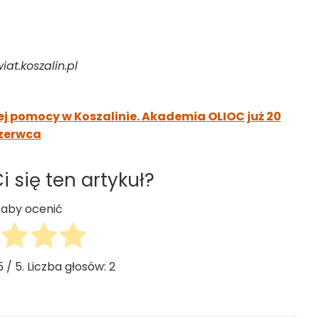
at.koszalin.pl
ej pomocy w Koszalinie. Akademia OLIOC już 20
zerwca
 się ten artykuł?
j, aby ocenić
5
/ 5. Liczba głosów:
2