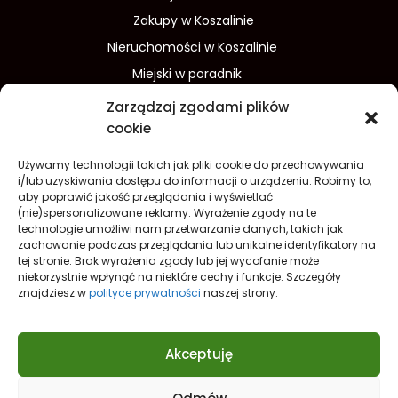
Zakupy w Koszalinie
Nieruchomości w Koszalinie
Miejski w poradnik
Wydarzenia w Koszalinie
Zarządzaj zgodami plików
Sport w Koszalinie
cookie
Edukacja w Koszalinie
Używamy technologii takich jak pliki cookie do przechowywania
Finanse i inwestycje
Dom i ogród
i/lub uzyskiwania dostępu do informacji o urządzeniu. Robimy to,
aby poprawić jakość przeglądania i wyświetlać
Turystyka
Lifestyle
O nas
(nie)spersonalizowane reklamy. Wyrażenie zgody na te
technologie umożliwi nam przetwarzanie danych, takich jak
Redakcja
Reklama
Kontakt
zachowanie podczas przeglądania lub unikalne identyfikatory na
Prywatność
tej stronie. Brak wyrażenia zgody lub jej wycofanie może
niekorzystnie wpłynąć na niektóre cechy i funkcje. Szczegóły
Polityka prywatności Cookies (EU)
znajdziesz w
polityce prywatności
naszej strony.
Akceptuję