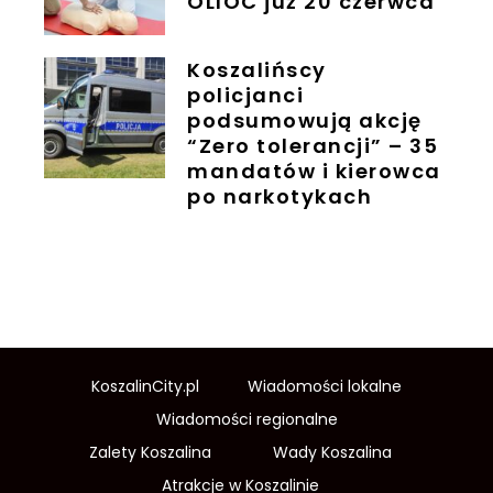
OLIOC już 20 czerwca
Koszalińscy
policjanci
podsumowują akcję
“Zero tolerancji” – 35
mandatów i kierowca
po narkotykach
KoszalinCity.pl
Wiadomości lokalne
Wiadomości regionalne
Zalety Koszalina
Wady Koszalina
Atrakcje w Koszalinie