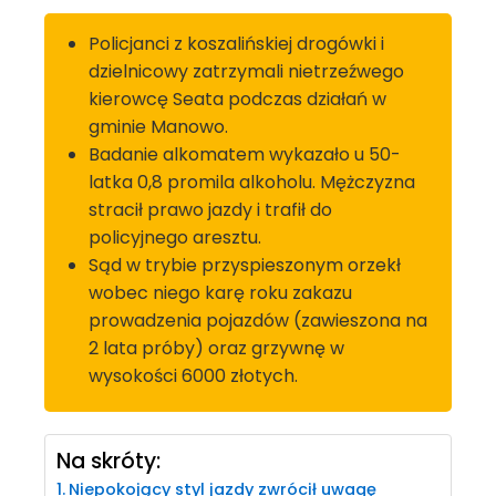
Policjanci z koszalińskiej drogówki i
dzielnicowy zatrzymali nietrzeźwego
kierowcę Seata podczas działań w
gminie Manowo.
Badanie alkomatem wykazało u 50-
latka 0,8 promila alkoholu. Mężczyzna
stracił prawo jazdy i trafił do
policyjnego aresztu.
Sąd w trybie przyspieszonym orzekł
wobec niego karę roku zakazu
prowadzenia pojazdów (zawieszona na
2 lata próby) oraz grzywnę w
wysokości 6000 złotych.
Na skróty:
Niepokojący styl jazdy zwrócił uwagę