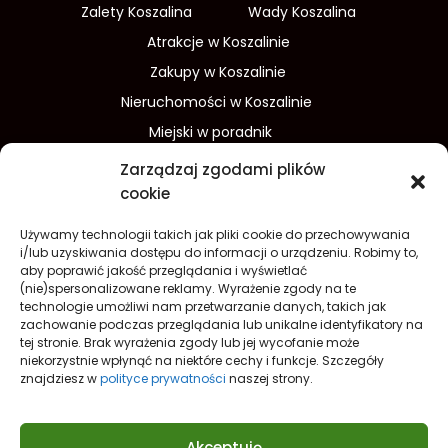
Zalety Koszalina
Wady Koszalina
Atrakcje w Koszalinie
Zakupy w Koszalinie
Nieruchomości w Koszalinie
Miejski w poradnik
Wydarzenia w Koszalinie
Zarządzaj zgodami plików
Sport w Koszalinie
cookie
Edukacja w Koszalinie
Używamy technologii takich jak pliki cookie do przechowywania
Finanse i inwestycje
Dom i ogród
i/lub uzyskiwania dostępu do informacji o urządzeniu. Robimy to,
aby poprawić jakość przeglądania i wyświetlać
Turystyka
Lifestyle
O nas
(nie)spersonalizowane reklamy. Wyrażenie zgody na te
technologie umożliwi nam przetwarzanie danych, takich jak
Redakcja
Reklama
Kontakt
zachowanie podczas przeglądania lub unikalne identyfikatory na
Prywatność
tej stronie. Brak wyrażenia zgody lub jej wycofanie może
niekorzystnie wpłynąć na niektóre cechy i funkcje. Szczegóły
Polityka prywatności Cookies (EU)
znajdziesz w
polityce prywatności
naszej strony.
Akceptuję