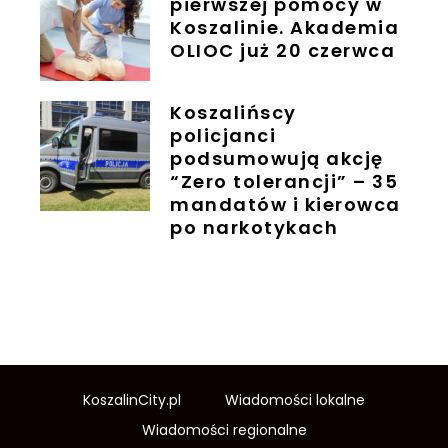
pierwszej pomocy w
Koszalinie. Akademia
OLIOC już 20 czerwca
Koszalińscy
policjanci
podsumowują akcję
“Zero tolerancji” – 35
mandatów i kierowca
po narkotykach
KoszalinCity.pl
Wiadomości lokalne
Wiadomości regionalne