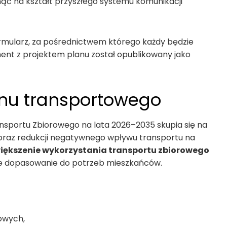
ąć na kształt przyszłego systemu komunikacji
rmularz, za pośrednictwem którego każdy będzie
ent z projektem planu został opublikowany jako
nu transportowego
sportu Zbiorowego na lata 2026–2035 skupia się na
 oraz redukcji negatywnego wpływu transportu na
iększenie wykorzystania transportu zbiorowego
psze dopasowanie do potrzeb mieszkańców.
owych,