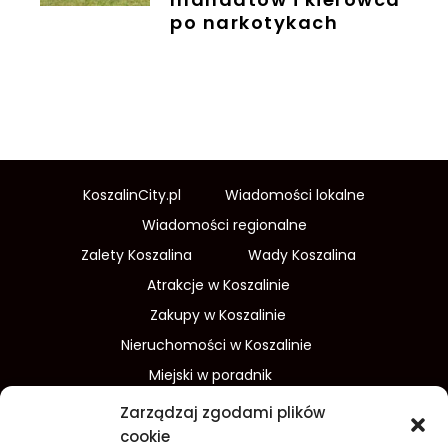
po narkotykach
KoszalinCity.pl
Wiadomości lokalne
Wiadomości regionalne
Zalety Koszalina
Wady Koszalina
Atrakcje w Koszalinie
Zakupy w Koszalinie
Nieruchomości w Koszalinie
Miejski w poradnik
Wydarzenia w Koszalinie
Zarządzaj zgodami plików
Sport w Koszalinie
cookie