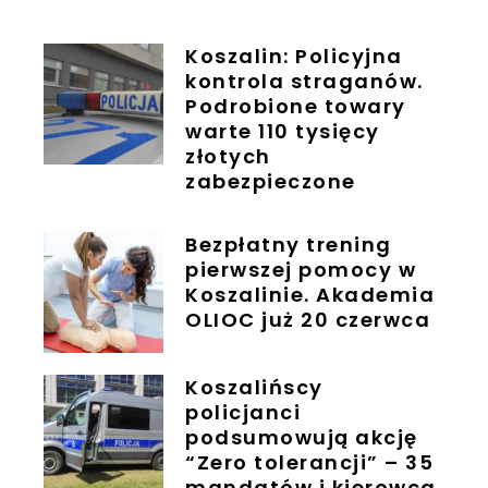
Koszalin: Policyjna
kontrola straganów.
Podrobione towary
warte 110 tysięcy
złotych
zabezpieczone
Bezpłatny trening
pierwszej pomocy w
Koszalinie. Akademia
OLIOC już 20 czerwca
Koszalińscy
policjanci
podsumowują akcję
“Zero tolerancji” – 35
mandatów i kierowca