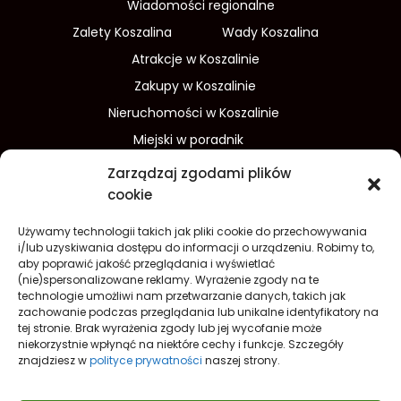
Wiadomości regionalne
Zalety Koszalina
Wady Koszalina
Atrakcje w Koszalinie
Zakupy w Koszalinie
Nieruchomości w Koszalinie
Miejski w poradnik
Wydarzenia w Koszalinie
Zarządzaj zgodami plików
Sport w Koszalinie
cookie
Edukacja w Koszalinie
Używamy technologii takich jak pliki cookie do przechowywania
Finanse i inwestycje
Dom i ogród
i/lub uzyskiwania dostępu do informacji o urządzeniu. Robimy to,
aby poprawić jakość przeglądania i wyświetlać
Turystyka
Lifestyle
O nas
(nie)spersonalizowane reklamy. Wyrażenie zgody na te
technologie umożliwi nam przetwarzanie danych, takich jak
Redakcja
Reklama
Kontakt
zachowanie podczas przeglądania lub unikalne identyfikatory na
Prywatność
tej stronie. Brak wyrażenia zgody lub jej wycofanie może
niekorzystnie wpłynąć na niektóre cechy i funkcje. Szczegóły
Polityka prywatności Cookies (EU)
znajdziesz w
polityce prywatności
naszej strony.