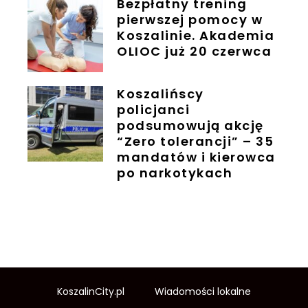
Bezpłatny trening
pierwszej pomocy w
Koszalinie. Akademia
OLIOC już 20 czerwca
Koszalińscy
policjanci
podsumowują akcję
“Zero tolerancji” – 35
mandatów i kierowca
po narkotykach
KoszalinCity.pl
Wiadomości lokalne