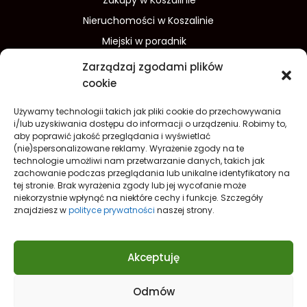
Nieruchomości w Koszalinie
Miejski w poradnik
Wydarzenia w Koszalinie
Zarządzaj zgodami plików
Sport w Koszalinie
cookie
Edukacja w Koszalinie
Używamy technologii takich jak pliki cookie do przechowywania
Finanse i inwestycje
Dom i ogród
i/lub uzyskiwania dostępu do informacji o urządzeniu. Robimy to,
aby poprawić jakość przeglądania i wyświetlać
Turystyka
Lifestyle
O nas
(nie)spersonalizowane reklamy. Wyrażenie zgody na te
technologie umożliwi nam przetwarzanie danych, takich jak
Redakcja
Reklama
Kontakt
zachowanie podczas przeglądania lub unikalne identyfikatory na
Prywatność
tej stronie. Brak wyrażenia zgody lub jej wycofanie może
niekorzystnie wpłynąć na niektóre cechy i funkcje. Szczegóły
Polityka prywatności Cookies (EU)
znajdziesz w
polityce prywatności
naszej strony.
Akceptuję
Odmów
Nowe spojrzenie na
Koszalin