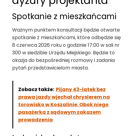
dyżury projektanta
Spotkanie z mieszkańcami
Ważnym punktem konsultacji będzie otwarte
spotkanie z mieszkańcami, które odbędzie się
8 czerwca 2026 roku o godzinie 17:00 w sali nr
300 w siedzibie Urzędu Miejskiego. Będzie to
okazja do bezpośredniej rozmowy i zadania
pytań przedstawicielom miasta.
Zobacz także:
Pijany 43-latek bez
prawa jazdy wjechał chryslerem na
torowisko w Koszalinie. Obok niego
pasażerka z sądowym zakazem
prowadzenia