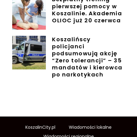
pierwszej pomocy w
Koszalinie. Akademia
OLIOC już 20 czerwca
Koszalińscy
policjanci
podsumowują akcję
“Zero tolerancji” – 35
mandatów i kierowca
po narkotykach
KoszalinCity.pl
Wiadomości lokalne
Wiadomości regionalne