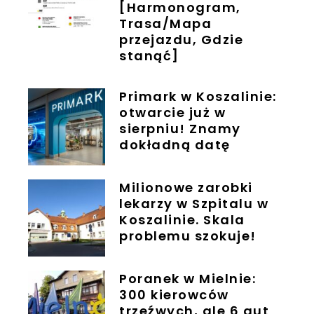
[Harmonogram,
Trasa/Mapa
przejazdu, Gdzie
stanąć]
Primark w Koszalinie:
otwarcie już w
sierpniu! Znamy
dokładną datę
Milionowe zarobki
lekarzy w Szpitalu w
Koszalinie. Skala
problemu szokuje!
Poranek w Mielnie:
300 kierowców
trzeźwych, ale 6 aut