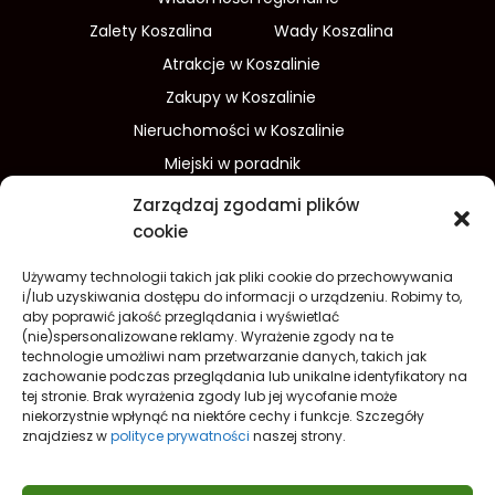
Zalety Koszalina
Wady Koszalina
Atrakcje w Koszalinie
Zakupy w Koszalinie
Nieruchomości w Koszalinie
Miejski w poradnik
Wydarzenia w Koszalinie
Zarządzaj zgodami plików
Sport w Koszalinie
cookie
Edukacja w Koszalinie
Używamy technologii takich jak pliki cookie do przechowywania
Finanse i inwestycje
Dom i ogród
i/lub uzyskiwania dostępu do informacji o urządzeniu. Robimy to,
aby poprawić jakość przeglądania i wyświetlać
Turystyka
Lifestyle
O nas
(nie)spersonalizowane reklamy. Wyrażenie zgody na te
technologie umożliwi nam przetwarzanie danych, takich jak
Redakcja
Reklama
Kontakt
zachowanie podczas przeglądania lub unikalne identyfikatory na
Prywatność
tej stronie. Brak wyrażenia zgody lub jej wycofanie może
niekorzystnie wpłynąć na niektóre cechy i funkcje. Szczegóły
Polityka prywatności Cookies (EU)
znajdziesz w
polityce prywatności
naszej strony.