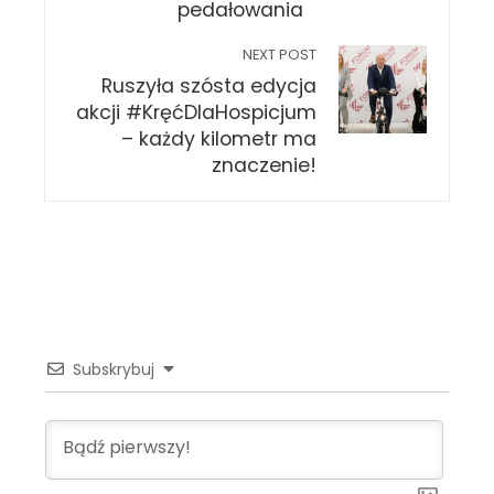
pedałowania
NEXT POST
Ruszyła szósta edycja
akcji #KręćDlaHospicjum
– każdy kilometr ma
znaczenie!
Subskrybuj