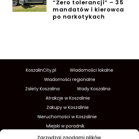
“Zero tolerancji” – 35
mandatów i kierowca
po narkotykach
KoszalinCity.pl
Wiadomości lokalne
Wiadomości regionalne
Zalety Koszalina
Wady Koszalina
Atrakcje w Koszalinie
Zakupy w Koszalinie
Nieruchomości w Koszalinie
Miejski w poradnik
Wydarzenia w Koszalinie
Zarządzaj zgodami plików