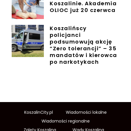
Koszalinie. Akademia
OLIOC już 20 czerwca
Koszalińscy
policjanci
podsumowują akcję
“Zero tolerancji” – 35
mandatów i kierowca
po narkotykach
KoszalinCity.pl
Wiadomości lokalne
Wiadomości regionalne
Zalety Koszalina
Wady Koszalina