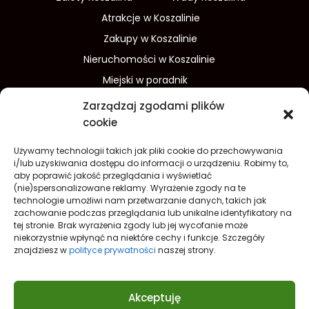
Atrakcje w Koszalinie
Zakupy w Koszalinie
Nieruchomości w Koszalinie
Miejski w poradnik
Wydarzenia w Koszalinie
Zarządzaj zgodami plików
Sport w Koszalinie
cookie
Edukacja w Koszalinie
Używamy technologii takich jak pliki cookie do przechowywania
Finanse i inwestycje
Dom i ogród
i/lub uzyskiwania dostępu do informacji o urządzeniu. Robimy to,
aby poprawić jakość przeglądania i wyświetlać
Turystyka
Lifestyle
O nas
(nie)spersonalizowane reklamy. Wyrażenie zgody na te
technologie umożliwi nam przetwarzanie danych, takich jak
Redakcja
Reklama
Kontakt
zachowanie podczas przeglądania lub unikalne identyfikatory na
Prywatność
tej stronie. Brak wyrażenia zgody lub jej wycofanie może
niekorzystnie wpłynąć na niektóre cechy i funkcje. Szczegóły
Polityka prywatności Cookies (EU)
znajdziesz w
polityce prywatności
naszej strony.
Akceptuję