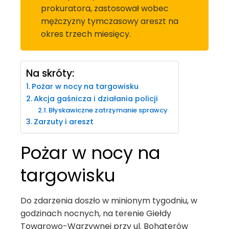
prokuratora, zastosował wobec
mężczyzny tymczasowy areszt na
okres trzech miesięcy.
Na skróty:
Pożar w nocy na targowisku
Akcja gaśnicza i działania policji
Błyskawiczne zatrzymanie sprawcy
Zarzuty i areszt
Pożar w nocy na
targowisku
Do zdarzenia doszło w minionym tygodniu, w
godzinach nocnych, na terenie Giełdy
Towarowo-Warzywnej przy ul. Bohaterów