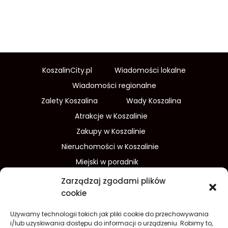
KoszalinCity.pl
Wiadomości lokalne
Wiadomości regionalne
Zalety Koszalina
Wady Koszalina
Atrakcje w Koszalinie
Zakupy w Koszalinie
Nieruchomości w Koszalinie
Miejski w poradnik
Wydarzenia w Koszalinie
Zarządzaj zgodami plików
Sport w Koszalinie
cookie
Edukacja w Koszalinie
Używamy technologii takich jak pliki cookie do przechowywania
Finanse i inwestycje
Dom i ogród
i/lub uzyskiwania dostępu do informacji o urządzeniu. Robimy to,