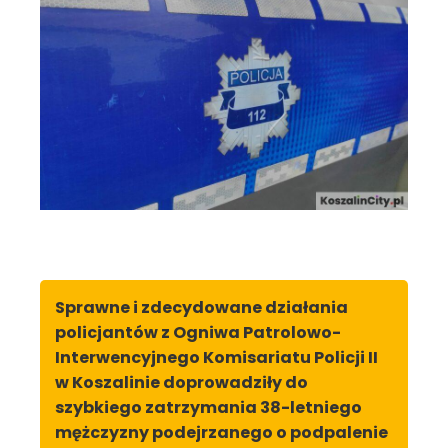
Sprawne i zdecydowane działania
policjantów z Ogniwa Patrolowo-
Interwencyjnego Komisariatu Policji II
w Koszalinie doprowadziły do
szybkiego zatrzymania 38-letniego
mężczyzny podejrzanego o podpalenie