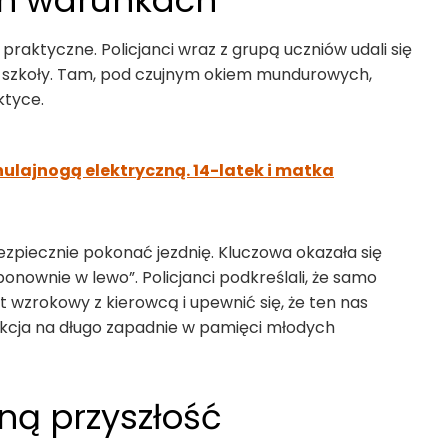
ch warunkach
 praktyczne. Policjanci wraz z grupą uczniów udali się
cy szkoły. Tam, pod czujnym okiem mundurowych,
ktyce.
hulajnogą elektryczną. 14-latek i matka
ezpiecznie pokonać jezdnię. Kluczowa okazała się
 ponownie w lewo”. Policjanci podkreślali, że samo
 wzrokowy z kierowcą i upewnić się, że ten nas
ekcja na długo zapadnie w pamięci młodych
ną przyszłość