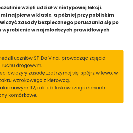
alinie wzięli udział w nietypowej lekcji.
mi najpierw w klasie, a później przy pobliskim
ećwiczyć zasady bezpiecznego poruszania się po
lu wyrobienie w najmłodszych prawidłowych
iedzili uczniów SP Da Vinci, prowadząc zajęcia
w ruchu drogowym.
eci ćwiczyły zasadę „zatrzymaj się, spójrz w lewo, w
taktu wzrokowego z kierowcą.
 alarmowym 112, roli odblasków i zagrożeniach
efony komórkowe.