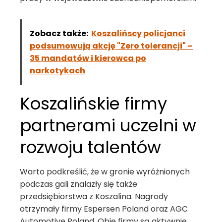
Zobacz także:
Koszalińscy policjanci
podsumowują akcję "Zero tolerancji" –
35 mandatów i kierowca po
narkotykach
Koszalińskie firmy
partnerami uczelni w
rozwoju talentów
Warto podkreślić, że w gronie wyróżnionych
podczas gali znalazły się także
przedsiębiorstwa z Koszalina. Nagrody
otrzymały firmy Espersen Poland oraz AGC
Automotive Poland. Obie firmy są aktywnie