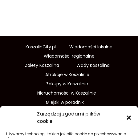
KoszalinCity.pl
Wiadomości lokalne
Wiadomości regionalne
Zalety Koszalina
Wady Koszalina
Atrakcje w Koszalinie
Zakupy w Koszalinie
Nieruchomości w Koszalinie
Miejski w poradnik
Wydarzenia w Koszalinie
Zarządzaj zgodami plików
Sport w Koszalinie
cookie
Edukacja w Koszalinie
Używamy technologii takich jak pliki cookie do przechowywania