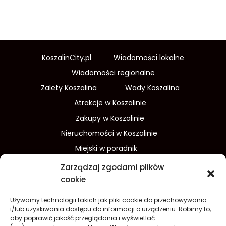
KoszalinCity.pl
Wiadomości lokalne
Wiadomości regionalne
Zalety Koszalina
Wady Koszalina
Atrakcje w Koszalinie
Zakupy w Koszalinie
Nieruchomości w Koszalinie
Miejski w poradnik
Wydarzenia w Koszalinie
Zarządzaj zgodami plików
Sport w Koszalinie
cookie
Edukacja w Koszalinie
Używamy technologii takich jak pliki cookie do przechowywania
Finanse i inwestycje
Dom i ogród
i/lub uzyskiwania dostępu do informacji o urządzeniu. Robimy to,
aby poprawić jakość przeglądania i wyświetlać
Turystyka
Lifestyle
O nas