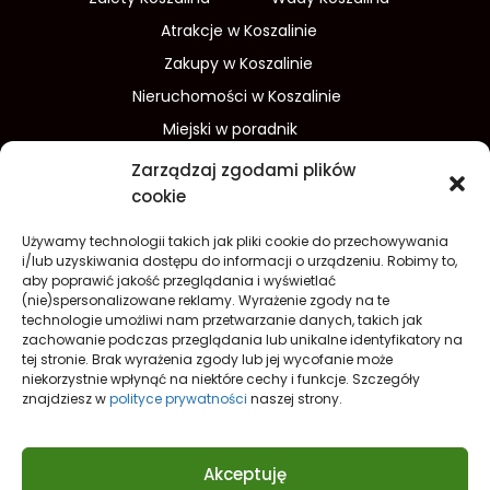
Atrakcje w Koszalinie
Zakupy w Koszalinie
Nieruchomości w Koszalinie
Miejski w poradnik
Wydarzenia w Koszalinie
Zarządzaj zgodami plików
Sport w Koszalinie
cookie
Edukacja w Koszalinie
Używamy technologii takich jak pliki cookie do przechowywania
Finanse i inwestycje
Dom i ogród
i/lub uzyskiwania dostępu do informacji o urządzeniu. Robimy to,
aby poprawić jakość przeglądania i wyświetlać
Turystyka
Lifestyle
O nas
(nie)spersonalizowane reklamy. Wyrażenie zgody na te
technologie umożliwi nam przetwarzanie danych, takich jak
Redakcja
Reklama
Kontakt
zachowanie podczas przeglądania lub unikalne identyfikatory na
Prywatność
tej stronie. Brak wyrażenia zgody lub jej wycofanie może
niekorzystnie wpłynąć na niektóre cechy i funkcje. Szczegóły
Polityka prywatności Cookies (EU)
znajdziesz w
polityce prywatności
naszej strony.
Akceptuję