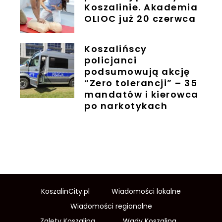
Koszalinie. Akademia
OLIOC już 20 czerwca
Koszalińscy
policjanci
podsumowują akcję
“Zero tolerancji” – 35
mandatów i kierowca
po narkotykach
KoszalinCity.pl
Wiadomości lokalne
Wiadomości regionalne
Zalety Koszalina
Wady Koszalina