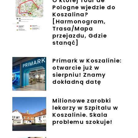
O której Tour de
Pologne wjedzie do
Koszalina?
[Harmonogram,
Trasa/Mapa
przejazdu, Gdzie
stanąć]
Primark w Koszalinie:
otwarcie już w
sierpniu! Znamy
dokładną datę
Milionowe zarobki
lekarzy w Szpitalu w
Koszalinie. Skala
problemu szokuje!