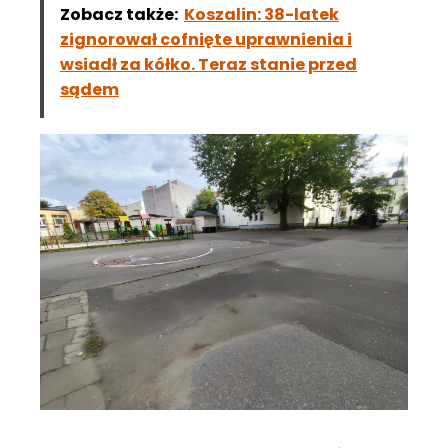
Zobacz także:
Koszalin: 38-latek
zignorował cofnięte uprawnienia i
wsiadł za kółko. Teraz stanie przed
sądem