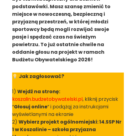
podstawówki. Masz szansę zmienić to
miejsce w nowoczesną, bezpieczną i
przyjazną przestrzeń, w której młodzi
sportowcy będą mogli rozwijać swoje
pasje i spędzać czas na świeżym
powietrzu. To już ostatnie chwile na
oddanie głosu na projekt w ramach
Budżetu Obywatelskiego 2026!
Jak zagłosować?
1)
Wejdź na stronę:
koszalin.budzetobywatelski.pl
, kliknij przycisk
“
Głosuj online
” i podążąj za instrukcjami
wyświetlanymi na ekranie
2)
Wybierz projekt ogólnomiejski: 14.SSP Nr
1 w Koszalinie – szkoła przyjazna