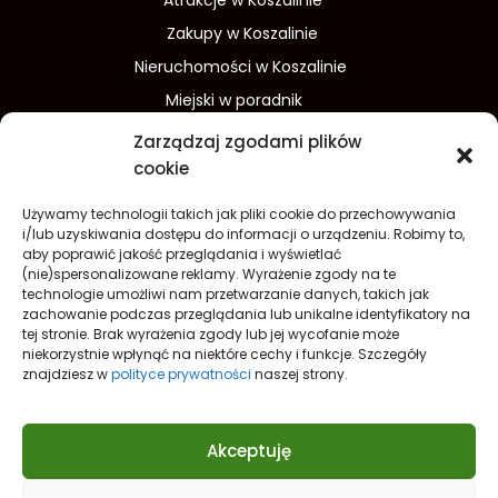
Atrakcje w Koszalinie
Zakupy w Koszalinie
Nieruchomości w Koszalinie
Miejski w poradnik
Wydarzenia w Koszalinie
Zarządzaj zgodami plików
Sport w Koszalinie
cookie
Edukacja w Koszalinie
Używamy technologii takich jak pliki cookie do przechowywania
Finanse i inwestycje
Dom i ogród
i/lub uzyskiwania dostępu do informacji o urządzeniu. Robimy to,
aby poprawić jakość przeglądania i wyświetlać
Turystyka
Lifestyle
O nas
(nie)spersonalizowane reklamy. Wyrażenie zgody na te
technologie umożliwi nam przetwarzanie danych, takich jak
Redakcja
Reklama
Kontakt
zachowanie podczas przeglądania lub unikalne identyfikatory na
Prywatność
tej stronie. Brak wyrażenia zgody lub jej wycofanie może
niekorzystnie wpłynąć na niektóre cechy i funkcje. Szczegóły
Polityka prywatności Cookies (EU)
znajdziesz w
polityce prywatności
naszej strony.
Akceptuję