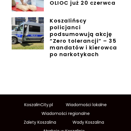
OLIOC już 20 czerwca
Koszalińscy
policjanci
podsumowują akcję
“Zero tolerancji” – 35
mandatów i kierowca
po narkotykach
KoszalinCity.pl
Wiadomości lokalne
Wiadomości regionalne
Zalety Koszalina
Wady Koszalina