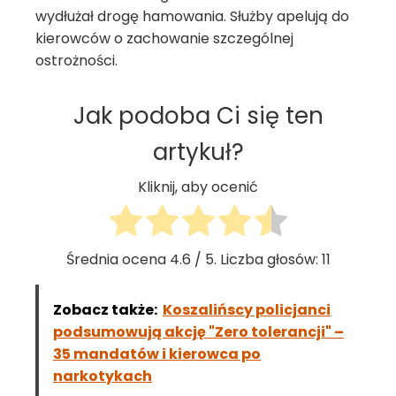
wydłużał drogę hamowania. Służby apelują do
kierowców o zachowanie szczególnej
ostrożności.
Jak podoba Ci się ten
artykuł?
Kliknij, aby ocenić
Średnia ocena
4.6
/ 5. Liczba głosów:
11
Zobacz także:
Koszalińscy policjanci
podsumowują akcję "Zero tolerancji" –
35 mandatów i kierowca po
narkotykach