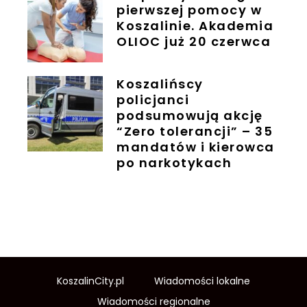
pierwszej pomocy w
Koszalinie. Akademia
OLIOC już 20 czerwca
Koszalińscy
policjanci
podsumowują akcję
“Zero tolerancji” – 35
mandatów i kierowca
po narkotykach
KoszalinCity.pl
Wiadomości lokalne
Wiadomości regionalne