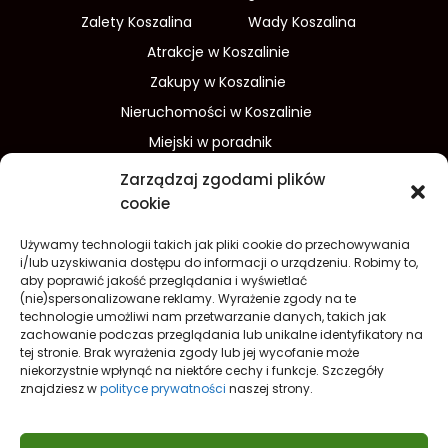
Zalety Koszalina
Wady Koszalina
Atrakcje w Koszalinie
Zakupy w Koszalinie
Nieruchomości w Koszalinie
Miejski w poradnik
Wydarzenia w Koszalinie
Zarządzaj zgodami plików
Sport w Koszalinie
cookie
Edukacja w Koszalinie
Używamy technologii takich jak pliki cookie do przechowywania
Finanse i inwestycje
Dom i ogród
i/lub uzyskiwania dostępu do informacji o urządzeniu. Robimy to,
aby poprawić jakość przeglądania i wyświetlać
Turystyka
Lifestyle
O nas
(nie)spersonalizowane reklamy. Wyrażenie zgody na te
technologie umożliwi nam przetwarzanie danych, takich jak
Redakcja
Reklama
Kontakt
zachowanie podczas przeglądania lub unikalne identyfikatory na
Prywatność
tej stronie. Brak wyrażenia zgody lub jej wycofanie może
niekorzystnie wpłynąć na niektóre cechy i funkcje. Szczegóły
Polityka prywatności Cookies (EU)
znajdziesz w
polityce prywatności
naszej strony.