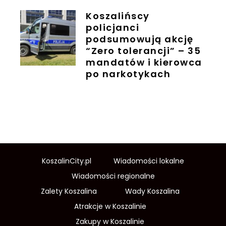
Koszalińscy
policjanci
podsumowują akcję
“Zero tolerancji” – 35
mandatów i kierowca
po narkotykach
KoszalinCity.pl
Wiadomości lokalne
Wiadomości regionalne
Zalety Koszalina
Wady Koszalina
Atrakcje w Koszalinie
Zakupy w Koszalinie