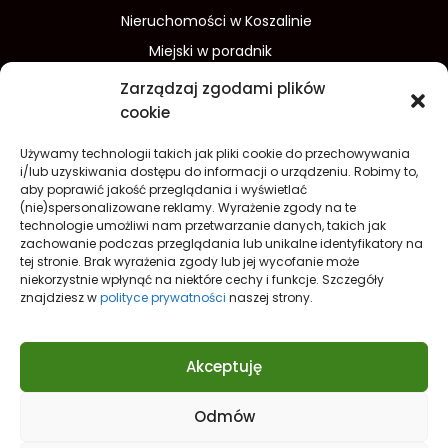
Nieruchomości w Koszalinie
Miejski w poradnik
Wydarzenia w Koszalinie
Zarządzaj zgodami plików
Sport w Koszalinie
cookie
Edukacja w Koszalinie
Używamy technologii takich jak pliki cookie do przechowywania
Finanse i inwestycje
Dom i ogród
i/lub uzyskiwania dostępu do informacji o urządzeniu. Robimy to,
aby poprawić jakość przeglądania i wyświetlać
Turystyka
Lifestyle
O nas
(nie)spersonalizowane reklamy. Wyrażenie zgody na te
technologie umożliwi nam przetwarzanie danych, takich jak
Redakcja
Reklama
Kontakt
zachowanie podczas przeglądania lub unikalne identyfikatory na
Prywatność
tej stronie. Brak wyrażenia zgody lub jej wycofanie może
niekorzystnie wpłynąć na niektóre cechy i funkcje. Szczegóły
Polityka prywatności Cookies (EU)
znajdziesz w
polityce prywatności
naszej strony.
Akceptuję
Odmów
Nowe spojrzenie na
Koszalin