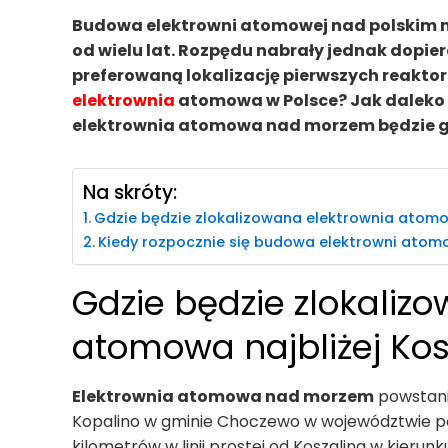
Budowa elektrowni atomowej nad polskim m
od wielu lat. Rozpędu nabrały jednak dopier
preferowaną lokalizację pierwszych reakto
elektrownia
atomowa w Polsce? Jak daleko 
elektrownia atomowa nad morzem będzie g
Na skróty:
Gdzie będzie zlokalizowana elektrownia atomow
Kiedy rozpocznie się budowa elektrowni ato
Gdzie będzie zlokaliz
atomowa najbliżej Kos
Elektrownia atomowa nad morzem
powstani
Kopalino w gminie Choczewo w województwie po
kilometrów w linii prostej od Koszalina w kieru