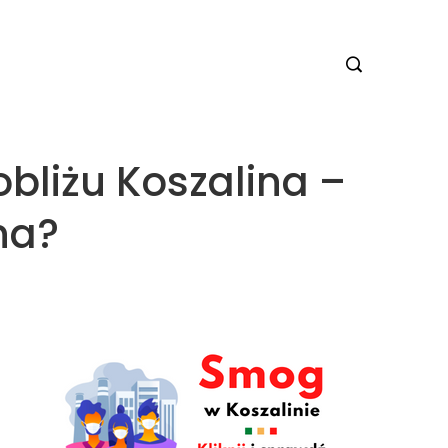
liżu Koszalina –
na?