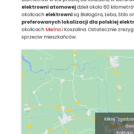
elektrowni atomowej
dzieli około 60 kilomet
okolicach
elektrowni
są Białogóra, Łeba, Stilo
preferowanych lokalizacji dla polskiej ele
okolicach
Mielna
i Koszalina. Ostatecznie zrezy
sprzeciw mieszkańców.
Kliknij "zgadz
Goo
Polityka