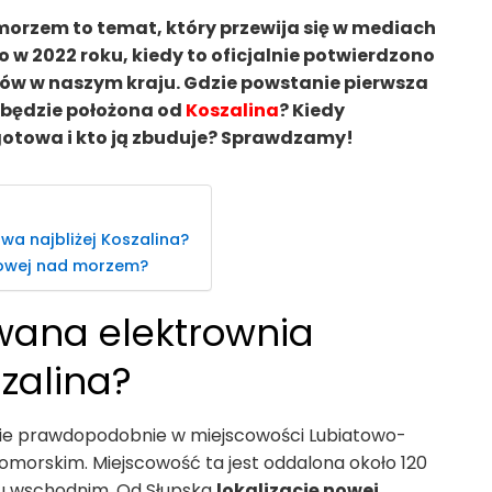
orzem to temat, który przewija się w mediach
o w 2022 roku, kiedy to oficjalnie potwierdzono
rów w naszym kraju. Gdzie powstanie pierwsza
będzie położona od
Koszalina
? Kiedy
otowa i kto ją zbuduje? Sprawdzamy!
a najbliżej Koszalina?
mowej nad morzem?
owana elektrownia
zalina?
e prawdopodobnie w miejscowości Lubiatowo-
morskim. Miejscowość ta jest oddalona około 120
nku wschodnim. Od Słupska
lokalizację nowej