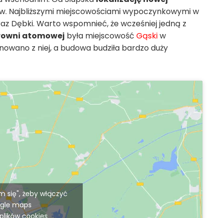
rów. Najbliższymi miejscowościami wypoczynkowymi w
 oraz Dębki. Warto wspomnieć, że wcześniej jedną z
ktrowni atomowej
była miejscowość
Gąski
w
gnowano z niej, a budowa budziła bardzo duży
am się", żeby włączyć
gle maps
 plików cookies