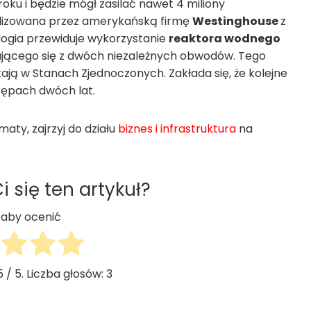
oku i będzie mógł zasilać nawet 4 miliony
lizowana przez amerykańską firmę
Westinghouse
z
logia przewiduje wykorzystanie
reaktora wodnego
ającego się z dwóch niezależnych obwodów. Tego
tają w Stanach Zjednoczonych. Zakłada się, że kolejne
tępach dwóch lat.
aty, zajrzyj do działu
biznes i infrastruktura
na
 się ten artykuł?
j, aby ocenić
5
/ 5. Liczba głosów:
3