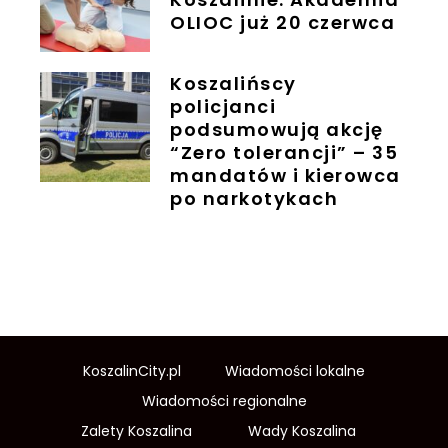
OLIOC już 20 czerwca
Koszalińscy
policjanci
podsumowują akcję
“Zero tolerancji” – 35
mandatów i kierowca
po narkotykach
KoszalinCity.pl
Wiadomości lokalne
Wiadomości regionalne
Zalety Koszalina
Wady Koszalina