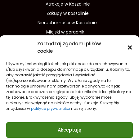
Atrakcje w Koszalinie
Zakupy w Koszalinie
Nieruchomości w Koszalinie
Miejski w poradnik
Wydarzenia w Koszalinie
Zarządzaj zgodami plików
Sport w Koszalinie
cookie
Edukacja w Koszalinie
Używamy technologii takich jak pliki cookie do przechowywania
Finanse i inwestycje
Dom i ogród
i/lub uzyskiwania dostępu do informacji o urządzeniu. Robimy to,
aby poprawić jakość przeglądania i wyświetlać
Turystyka
Lifestyle
O nas
(nie)spersonalizowane reklamy. Wyrażenie zgody na te
technologie umożliwi nam przetwarzanie danych, takich jak
Redakcja
Reklama
Kontakt
zachowanie podczas przeglądania lub unikalne identyfikatory na
Prywatność
tej stronie. Brak wyrażenia zgody lub jej wycofanie może
niekorzystnie wpłynąć na niektóre cechy i funkcje. Szczegóły
Polityka prywatności Cookies (EU)
znajdziesz w
polityce prywatności
naszej strony.
Akceptuję