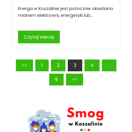
Energa w Koszalinie jest potocznie określana
mianem elektrowni, energetyki lub…
Czytaj więcej
Stronicowanie
<<
1
2
3
4
…
wpisów
9
>>