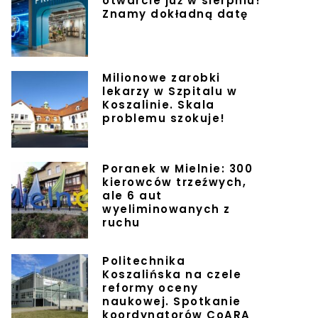
otwarcie już w sierpniu!
Znamy dokładną datę
Milionowe zarobki
lekarzy w Szpitalu w
Koszalinie. Skala
problemu szokuje!
Poranek w Mielnie: 300
kierowców trzeźwych,
ale 6 aut
wyeliminowanych z
ruchu
Politechnika
Koszalińska na czele
reformy oceny
naukowej. Spotkanie
koordynatorów CoARA