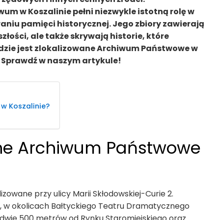
wum w Koszalinie pełni niezwykle istotną rolę w
niu pamięci historycznej. Jego zbiory zawierają
łości, ale także skrywają historie, które
Gdzie jest zlokalizowane Archiwum Państwowe w
? Sprawdź w naszym artykule!
w Koszalinie?
wane Archiwum Państwowe
lizowane przy ulicy Marii Skłodowskiej-Curie 2.
, w okolicach Bałtyckiego Teatru Dramatycznego
aledwie 500 metrów od Rynku Staromiejskiego oraz