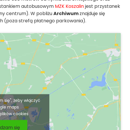
zystankiem autobusowym
MZK
Koszalin
jest przystanek
rony centrum). W pobliżu
Archiwum
znajduje się
h (poza strefą płatnego parkowania).
am się", żeby włączyć
gle maps
 plików cookies
dzam się