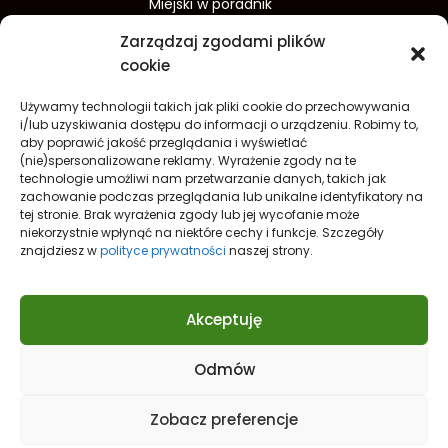
Miejski w poradnik
Wydarzenia w Koszalinie
Zarządzaj zgodami plików
Sport w Koszalinie
cookie
Edukacja w Koszalinie
Używamy technologii takich jak pliki cookie do przechowywania
Finanse i inwestycje
Dom i ogród
i/lub uzyskiwania dostępu do informacji o urządzeniu. Robimy to,
aby poprawić jakość przeglądania i wyświetlać
Turystyka
Lifestyle
O nas
(nie)spersonalizowane reklamy. Wyrażenie zgody na te
technologie umożliwi nam przetwarzanie danych, takich jak
Redakcja
Reklama
Kontakt
zachowanie podczas przeglądania lub unikalne identyfikatory na
Prywatność
tej stronie. Brak wyrażenia zgody lub jej wycofanie może
niekorzystnie wpłynąć na niektóre cechy i funkcje. Szczegóły
Polityka prywatności Cookies (EU)
znajdziesz w
polityce prywatności
naszej strony.
Akceptuję
Odmów
Nowe spojrzenie na
Koszalin
Zobacz preferencje
© 2021
KoszalinCity.pl
- Twój portal o Koszalinie