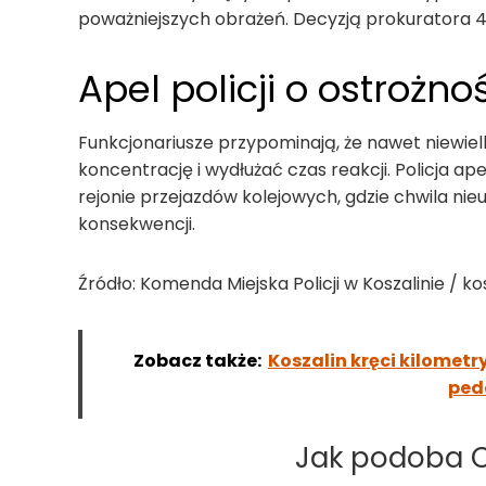
poważniejszych obrażeń. Decyzją prokuratora 4
Apel policji o ostrożno
Funkcjonariusze przypominają, że nawet niewie
koncentrację i wydłużać czas reakcji. Policja a
rejonie przejazdów kolejowych, gdzie chwila n
konsekwencji.
Źródło: Komenda Miejska Policji w Koszalinie / kos
Zobacz także:
Koszalin kręci kilomet
ped
Jak podoba Ci