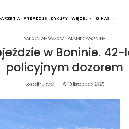
ARZENIA
ATRAKCJE
ZAKUPY
WIĘCEJ
O NAS
POLICJA
,
WIADOMOŚCI LOKALNE Z KOSZALINA
eździe w Boninie. 42-la
policyjnym dozorem
KoszalinCity.pl
18 listopada 2025