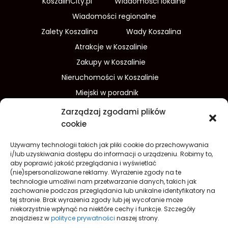
KoszalinCity.pl
Wiadomości lokalne
Wiadomości regionalne
Zalety Koszalina
Wady Koszalina
Atrakcje w Koszalinie
Zakupy w Koszalinie
Nieruchomości w Koszalinie
Miejski w poradnik
Wydarzenia w Koszalinie
Zarządzaj zgodami plików
Sport w Koszalinie
cookie
Edukacja w Koszalinie
Używamy technologii takich jak pliki cookie do przechowywania
Finanse i inwestycje
Dom i ogród
i/lub uzyskiwania dostępu do informacji o urządzeniu. Robimy to,
aby poprawić jakość przeglądania i wyświetlać
Turystyka
Lifestyle
O nas
(nie)spersonalizowane reklamy. Wyrażenie zgody na te
technologie umożliwi nam przetwarzanie danych, takich jak
Redakcja
Reklama
Kontakt
zachowanie podczas przeglądania lub unikalne identyfikatory na
Prywatność
tej stronie. Brak wyrażenia zgody lub jej wycofanie może
niekorzystnie wpłynąć na niektóre cechy i funkcje. Szczegóły
Polityka prywatności Cookies (EU)
znajdziesz w
polityce prywatności
naszej strony.