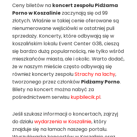
Ceny biletów na
koncert zespołu Pidżama
Porno w Koszalinie
zaczynają się od 99
złotych. Właśnie w takiej cenie oferowane są
nienumerowane wejściówki w ostatniej puli
sprzedaży. Koncerty, które odbywają się w
koszalińskim lokalu Event Center G38, cieszą
się bardzo dużą popularnością, nie tylko wśród
mieszkańców miasta, ale i okolic. Warto dodać,
że w naszym mieście często odbywają się
również koncerty zespołu
Strachy na lachy
,
tworzonego przez członków
Pidżamy Porno
.
Bilety na koncert można nabyć za
pośrednictwem serwisu
kupbilecik.pl
.
Jeśli szukasz informacji o koncertach, zajrzyj
do działu
wydarzenia w Koszalinie
, który
znajduje się na łamach naszego portalu.
Wyszukiwarka koncertów w Koszalinie oraz