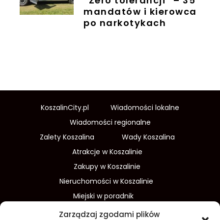
“Zero tolerancji” – 35
mandatów i kierowca
po narkotykach
KoszalinCity.pl
Wiadomości lokalne
Wiadomości regionalne
Zalety Koszalina
Wady Koszalina
Atrakcje w Koszalinie
Zakupy w Koszalinie
Nieruchomości w Koszalinie
Miejski w poradnik
Wydarzenia w Koszalinie
Zarządzaj zgodami plików