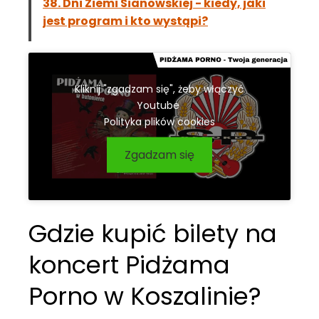
38. Dni Ziemi Sianowskiej - kiedy, jaki
jest program i kto wystąpi?
Kliknij "zgadzam się", żeby włączyć
Youtube
Polityka plików cookies
Zgadzam się
Gdzie kupić bilety na
koncert Pidżama
Porno w Koszalinie?