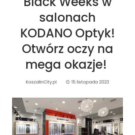
Black Weeks w
salonach
KODANO Optyk!
Otwórz oczy na
mega okazje!
KoszalinCity.pl
15 listopada 2023