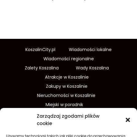
KoszalinCity.pl
Wiadomości lokalne
Wiadomości regionalne
Zalety Koszalina
Wady Koszalina
Atrakcje w Koszalinie
Zakupy w Koszalinie
Nieruchomości w Koszalinie
Miejski w poradnik
Wydarzenia w Koszalinie
Zarządzaj zgodami plików
Sport w Koszalinie
cookie
Edukacja w Koszalinie
Używamy technologii takich jak pliki cookie do przechowywania