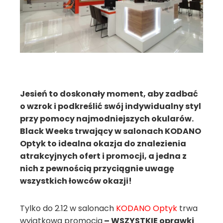
Jesień to doskonały moment, aby zadbać
o wzrok i podkreślić swój indywidualny styl
przy pomocy najmodniejszych okularów.
Black Weeks trwający w salonach KODANO
Optyk to idealna okazja do znalezienia
atrakcyjnych ofert i promocji, a jedna z
nich z pewnością przyciągnie uwagę
wszystkich łowców okazji!
Tylko do 2.12 w salonach
KODANO Optyk
trwa
wyjątkowa promocja
– WSZYSTKIE oprawki